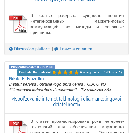
В статье раскрыта сущность понятия
интегрированных маркетинговых
коммуникаций, их методы и основные
принципы.
Discussion platform
|
Leave a comment
Publication date: 03.02.2020
Evaluate the material 
Average score: 5 (Всего: 1)
Nikita F. Faizullin
Institut servisa i otraslevogo upravleniia FGBOU VO
"Tiumenskii industrial'nyi universitet"
, Тюменская обл
«Ispol'zovanie internet-tekhnologii dlia marketingovoi
deiatel'nosti»
В статье проанализирована роль интернет-
технологий для обеспечения маркетинга
современного предприятия. Определены