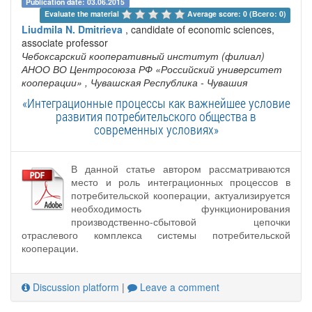
Publication date: 03.06.2015
Evaluate the material 
Average score: 0 (Всего: 0)
Liudmila N. Dmitrieva
, candidate of economic sciences,
associate professor
Чебоксарский кооперативный институт (филиал)
АНОО ВО Центросоюза РФ «Российский университет
кооперации»
, Чувашская Республика - Чувашия
«Интеграционные процессы как важнейшее условие
развития потребительского общества в
современных условиях»
В данной статье автором рассматриваются
место и роль интеграционных процессов в
потребительской кооперации, актуализируется
необходимость функционирования
производственно-сбытовой цепочки
отраслевого комплекса системы потребительской
кооперации.
Discussion platform
|
Leave a comment