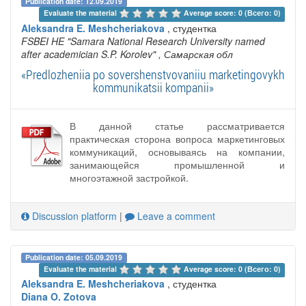
Publication date: 12.09.2019
Evaluate the material 
Average score: 0 (Всего: 0)
Aleksandra E. Meshcheriakova
, студентка
FSBEI HE "Samara National Research University named
after academician S.P. Korolev"
, Самарская обл
«Predlozheniia po sovershenstvovaniiu marketingovykh
kommunikatsii kompanii»
В данной статье рассматривается
практическая сторона вопроса маркетинговых
коммуникаций, основываясь на компании,
занимающейся промышленной и
многоэтажной застройкой.
Discussion platform
|
Leave a comment
Publication date: 05.09.2019
Evaluate the material 
Average score: 0 (Всего: 0)
Aleksandra E. Meshcheriakova
, студентка
Diana O. Zotova