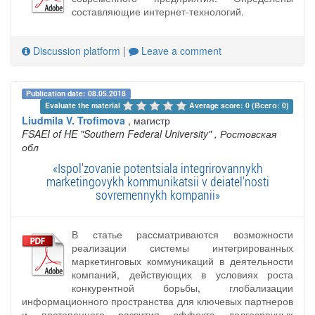
составляющие интернет-технологий.
Discussion platform
|
Leave a comment
Publication date: 08.05.2018
Evaluate the material 
Average score: 0 (Всего: 0)
Liudmila V. Trofimova
, магистр
FSAEI of HE "Southern Federal University"
, Ростовская
обл
«Ispol'zovanie potentsiala integrirovannykh
marketingovykh kommunikatsii v deiatel'nosti
sovremennykh kompanii»
В статье рассматриваются возможности
реализации системы интегрированных
маркетинговых коммуникаций в деятельности
компаний, действующих в условиях роста
конкурентной борьбы, глобализации
информационного пространства для ключевых партнеров
и постепенного развития эффекта долгосрочных