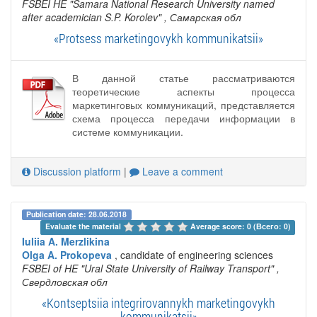
FSBEI HE "Samara National Research University named
after academician S.P. Korolev"
, Самарская обл
«Protsess marketingovykh kommunikatsii»
В данной статье рассматриваются
теоретические аспекты процесса
маркетинговых коммуникаций, представляется
схема процесса передачи информации в
системе коммуникации.
Discussion platform
|
Leave a comment
Publication date: 28.06.2018
Evaluate the material 
Average score: 0 (Всего: 0)
Iuliia A. Merzlikina
Olga A. Prokopeva
, candidate of engineering sciences
FSBEI of HE "Ural State University of Railway Transport"
,
Свердловская обл
«Kontseptsiia integrirovannykh marketingovykh
kommunikatsii»