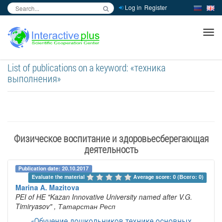
Log in
Register
inc
ра
List of publications on a keyword: «техника
выполнения»
Физическое воспитание и здоровьесберегающая
деятельность
Publication date: 20.10.2017
Evaluate the material 
Average score: 0 (Всего: 0)
Marina A. Mazitova
PEI of HE "Kazan Innovative University named after V.G.
Timiryasov"
, Татарстан Респ
«Обучение дошкольников технике основных