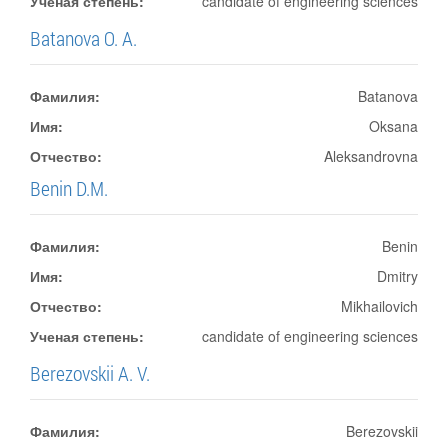
Ученая степень:
candidate of engineering sciences
Batanova O. A.
Фамилия:
Batanova
Имя:
Oksana
Отчество:
Aleksandrovna
Benin D.M.
Фамилия:
Benin
Имя:
Dmitry
Отчество:
Mikhailovich
Ученая степень:
candidate of engineering sciences
Berezovskii A. V.
Фамилия:
Berezovskii