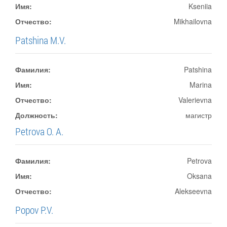
Имя:
Kseniia
Отчество:
Mikhailovna
Patshina M.V.
Фамилия:
Patshina
Имя:
Marina
Отчество:
Valerievna
Должность:
магистр
Petrova O. A.
Фамилия:
Petrova
Имя:
Oksana
Отчество:
Alekseevna
Popov P.V.