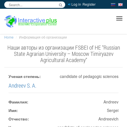
Log in
Register
inc
ра
Home
Информация об организации
Наши авторы из организации FSBEI of HE "Russian
State Agrarian University – Moscow Timiryazev
Agricultural Academy"
Ученая степень:
candidate of pedagogic sciences
Andreev S. A.
Фамилия:
Andreev
Имя:
Sergei
Отчество:
Andreevich