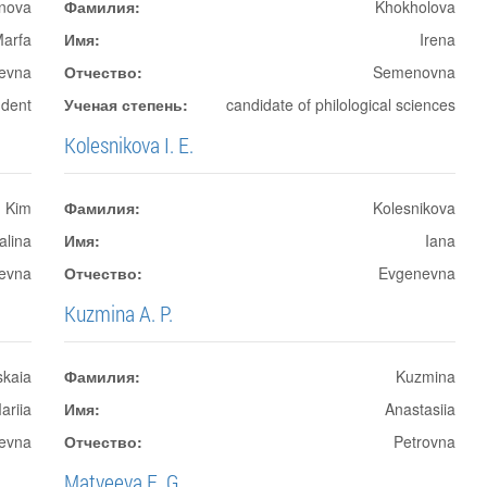
anova
Фамилия:
Khokholova
arfa
Имя:
Irena
aevna
Отчество:
Semenovna
udent
Ученая степень:
candidate of philological sciences
Kolesnikova I. E.
Kim
Фамилия:
Kolesnikova
alina
Имя:
Iana
tevna
Отчество:
Evgenevna
Kuzmina A. P.
skaia
Фамилия:
Kuzmina
ariia
Имя:
Anastasiia
levna
Отчество:
Petrovna
Matveeva E. G.