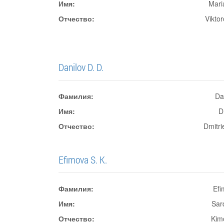
Имя:
Mari
Отчество:
Vikto
Danilov D. D.
Фамилия:
Da
Имя:
D
Отчество:
Dmitri
Efimova S. K.
Фамилия:
Efi
Имя:
Sar
Отчество:
Kim