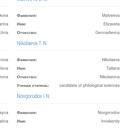
ikova
Фамилия:
Matveeva
rina
Имя:
Elizaveta
nichna
Отчество:
Gennadievna
Nikolaeva T. N.
mova
Фамилия:
Nikolaeva
Elena
Имя:
Tatiana
levna
Отчество:
Nikolaevna
Ученая степень:
candidate of philological sciences
Novgorodov I.N.
tsyna
Фамилия:
Novgorodov
talina
Имя:
Innokentiy