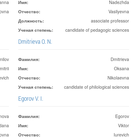
anna
Имя:
Nadezhda
rovna
Отчество:
Vasilyevna
Должность:
associate professor
Ученая степень:
candidate of pedagogic sciences
Dmitrieva O. N.
nilov
Фамилия:
Dmitrieva
mitrii
Имя:
Oksana
evich
Отчество:
Nikolaevna
Ученая степень:
candidate of philological sciences
Egorov V. I.
mova
Фамилия:
Egorov
dana
Имя:
Viktor
ovna
Отчество:
Iurevich