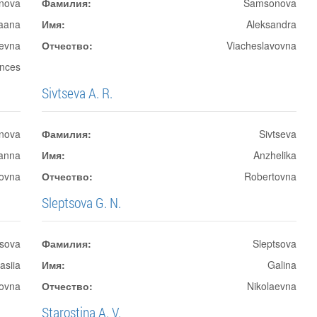
nova
Фамилия:
Samsonova
aana
Имя:
Aleksandra
levna
Отчество:
Viacheslavovna
ences
Sivtseva A. R.
nova
Фамилия:
Sivtseva
anna
Имя:
Anzhelika
novna
Отчество:
Robertovna
Sleptsova G. N.
tsova
Фамилия:
Sleptsova
asiia
Имя:
Galina
ovna
Отчество:
Nikolaevna
Starostina A. V.