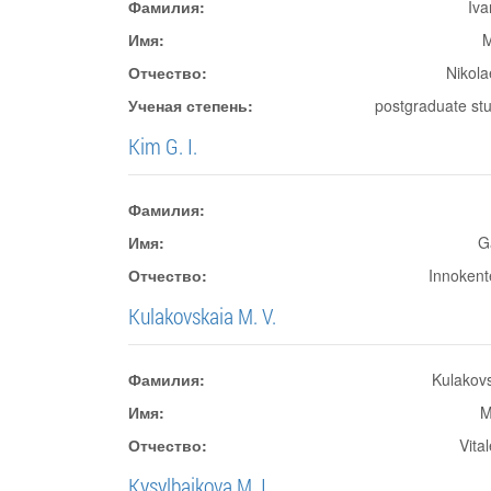
Фамилия:
Iv
Имя:
M
Отчество:
Nikol
Ученая степень:
postgraduate st
Kim G. I.
Фамилия:
Имя:
G
Отчество:
Innoken
Kulakovskaia M. V.
Фамилия:
Kulakov
Имя:
M
Отчество:
Vita
Kysylbaikova M. I.