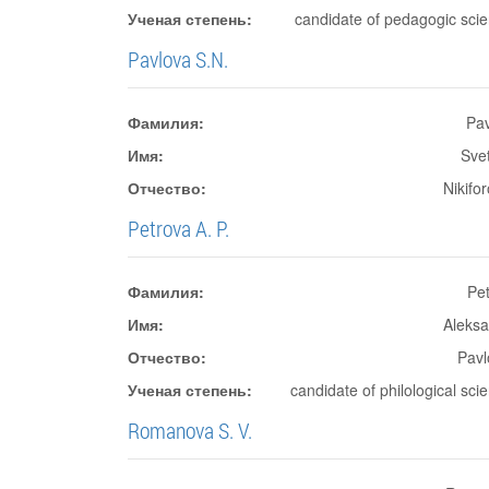
Ученая степень:
candidate of pedagogic sci
Pavlova S.N.
Фамилия:
Pa
Имя:
Sve
Отчество:
Nikifo
Petrova A. P.
Фамилия:
Pe
Имя:
Aleks
Отчество:
Pavl
Ученая степень:
candidate of philological sci
Romanova S. V.