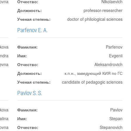
rovna
Отчество:
Nikolaevich
Должность:
professor-researcher
Ученая степень:
doctor of philological sciences
Parfenov E. A.
kova
Фамилия:
Parfenov
andra
Имя:
Evgenii
aevna
Отчество:
Aleksandrovich
Должность:
к.п.н., заведующий КИЯ по ГС
Ученая степень:
candidate of pedagogic sciences
Pavlov S. S.
ikova
Фамилия:
Pavlov
alina
Имя:
Stepan
lovna
Отчество:
Stepanovich