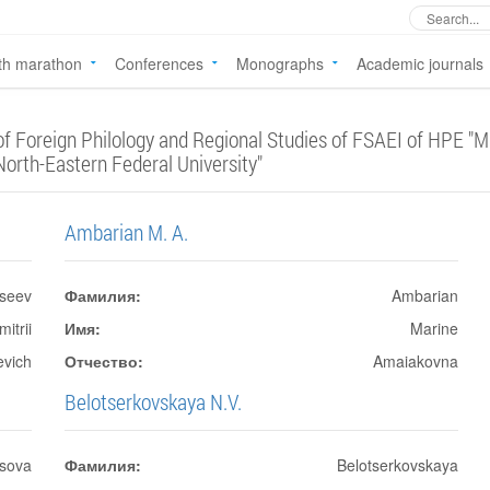
th marathon
Conferences
Monographs
Academic journals
 Foreign Philology and Regional Studies of FSAEI of HPE "M
rth-Eastern Federal University"
Ambarian M. A.
kseev
Фамилия:
Ambarian
mitrii
Имя:
Marine
evich
Отчество:
Amaiakovna
Belotserkovskaya N.V.
sova
Фамилия:
Belotserkovskaya