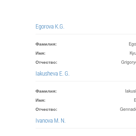
Egorova K.G.
Фамилия:
Ego
Имя:
Ky
Отчество:
Grigor
Iakusheva E. G.
Фамилия:
Iaku
Имя:
Отчество:
Gennad
Ivanova M. N.