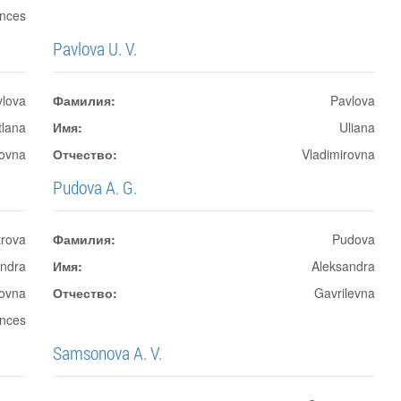
ences
Pavlova U. V.
vlova
Фамилия:
Pavlova
tlana
Имя:
Uliana
rovna
Отчество:
Vladimirovna
Pudova A. G.
trova
Фамилия:
Pudova
andra
Имя:
Aleksandra
ovna
Отчество:
Gavrilevna
ences
Samsonova A. V.