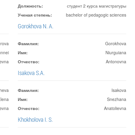
Должность:
студент 2 курса магистратуры
Ученая степень:
bachelor of pedagogic sciences
Gorokhova N. A.
rova
Фамилия:
Gorokhova
unnei
Имя:
Niurguiana
yevna
Отчество:
Antonovna
Isakova S.A.
sheva
Фамилия:
Isakova
Elena
Имя:
Snezhana
evna
Отчество:
Anatolievna
Khokholova I. S.