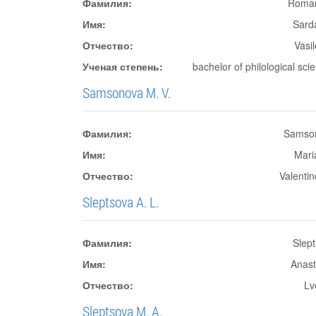
Фамилия:
Roma
Имя:
Sard
Отчество:
Vasi
Ученая степень:
bachelor of philological sci
Samsonova M. V.
Фамилия:
Samso
Имя:
Mari
Отчество:
Valenti
Sleptsova A. L.
Фамилия:
Slep
Имя:
Anast
Отчество:
Lv
Sleptsova M. A.