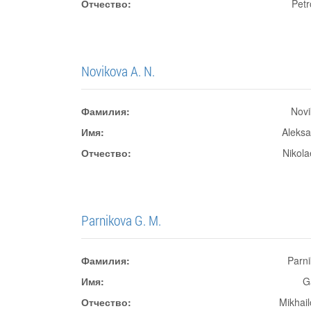
Отчество:
Pet
Novikova A. N.
Фамилия:
Novi
Имя:
Aleks
Отчество:
Nikol
Parnikova G. M.
Фамилия:
Parn
Имя:
G
Отчество:
Mikhai