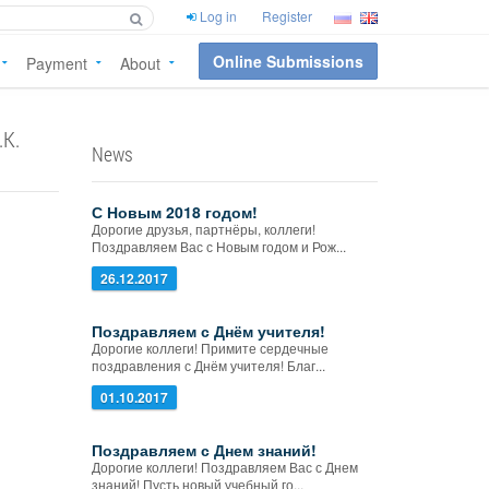
Log in
Register
Online Submissions
Payment
About
.K.
News
С Новым 2018 годом!
Дорогие друзья, партнёры, коллеги!
Поздравляем Вас с Новым годом и Рож...
26.12.2017
Поздравляем с Днём учителя!
Дорогие коллеги! Примите сердечные
поздравления с Днём учителя! Благ...
01.10.2017
Поздравляем с Днем знаний!
Дорогие коллеги! Поздравляем Вас с Днем
знаний! Пусть новый учебный го...