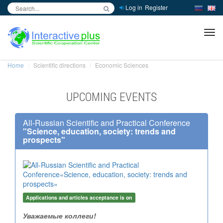
Log in
Register
inc
ра
Home
Scientific directions
Economic Sciences
UPCOMING EVENTS
All-Russian Scientific and Practical Conference
"
Science, education, society: trends and
prospects
"
Applications and articles acceptance is on
Уважаемые коллеги!