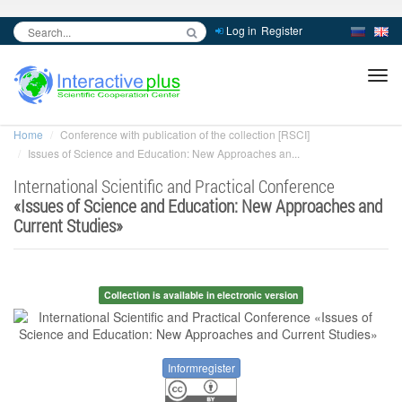
Log in
Register
inc
ра
Home
Conference with publication of the collection [RSCI]
Issues of Science and Education: New Approaches an...
International Scientific and Practical Conference
«
Issues of Science and Education: New Approaches and
Current Studies
»
Collection is available in electronic version
Informregister