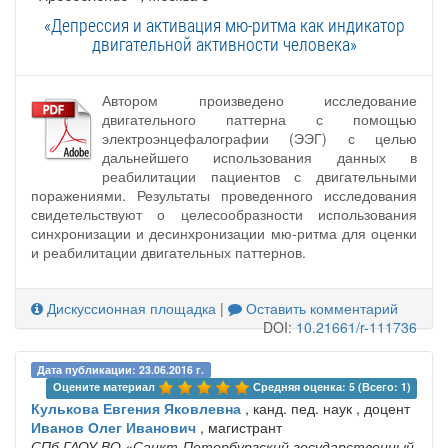
«Депрессия и активация мю-ритма как индикатор
двигательной активности человека»
Автором произведено исследование
двигательного паттерна с помощью
электроэнцефалографии (ЭЭГ) с целью
дальнейшего использования данных в
реабилитации пациентов с двигательными
поражениями. Результаты проведенного исследования
свидетельствуют о целесообразности использования
синхронизации и десинхронизации мю-ритма для оценки
и реабилитации двигательных паттернов.
Дискуссионная площадка
|
Оставить комментарий
DOI:
10.21661/r-111736
Дата публикации: 23.06.2016 г.
Оцените материал 
Средняя оценка: 5 (Всего: 1)
Кулькова Евгения Яковлевна
, канд. пед. наук , доцент
Иванов Олег Иванович
, магистрант
СПб ГАОУ ВО «Санкт-Петербургский государственный