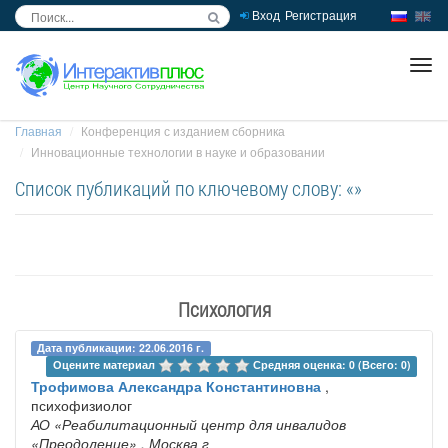
Вход
Регистрация
inc
ра
Главная
Конференция с изданием сборника
Инновационные технологии в науке и образовании
Список публикаций по ключевому слову: «»
Психология
Дата публикации: 22.06.2016 г.
Оцените материал 
Средняя оценка: 0 (Всего: 0)
Трофимова Александра Константиновна
,
психофизиолог
АО «Реабилитационный центр для инвалидов
«Преодоление»
, Москва г