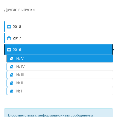
Другие выпуски
2018
2017
2016
№ V
№ IV
№ III
№ II
№ I
В соответствии с информационным сообщением