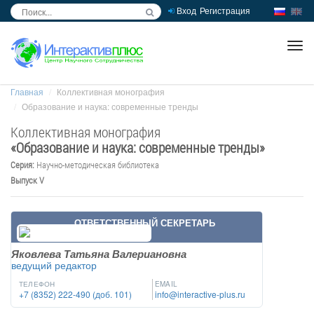
Вход
Регистрация
inc
ра
Главная
Коллективная монография
Образование и наука: современные тренды
Коллективная монография
«
Образование и наука: современные тренды
»
Серия:
Научно-методическая библиотека
Выпуск V
ОТВЕТСТВЕННЫЙ СЕКРЕТАРЬ
Яковлева Татьяна Валериановна
ведущий редактор
ТЕЛЕФОН
EMAIL
+7 (8352) 222-490 (доб. 101)
info@interactive-plus.ru