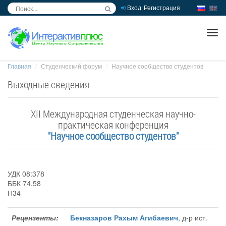
Вход
Регистрация
inc
ра
Главная
Студенческий форум
Научное сообщество студентов
Выходные сведения
XII Международная студенческая научно-
практическая конференция
"Научное сообщество студентов"
УДК 08:378
ББК 74.58
Н34
Рецензенты:
Бекназаров Рахым Агибаевич
, д-р ист.