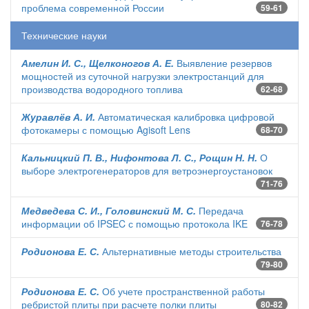
проблема современной России
59-61
Технические науки
Амелин И. С., Щелконогов А. Е.
Выявление резервов
мощностей из суточной нагрузки электростанций для
производства водородного топлива
62-68
Журавлёв А. И.
Автоматическая калибровка цифровой
фотокамеры с помощью Agisoft Lens
68-70
Кальницкий П. В., Нифонтова Л. С., Рощин Н. Н.
О
выборе электрогенераторов для ветроэнергоустановок
71-76
Медведева С. И., Головинский М. С.
Передача
информации об IPSEC с помощью протокола IKE
76-78
Родионова Е. С.
Альтернативные методы строительства
79-80
Родионова Е. С.
Об учете пространственной работы
ребристой плиты при расчете полки плиты
80-82