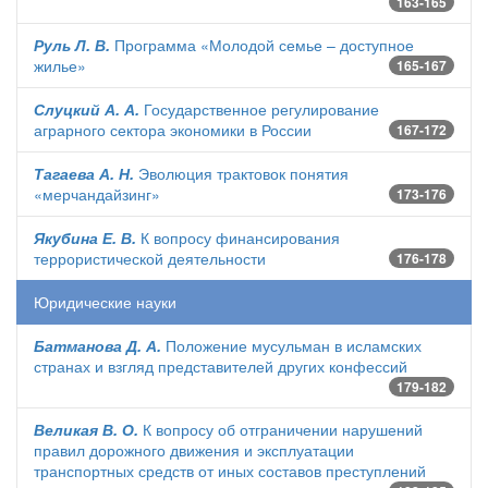
163-165
Руль Л. В.
Программа «Молодой семье – доступное
жилье»
165-167
Слуцкий А. А.
Государственное регулирование
аграрного сектора экономики в России
167-172
Тагаева А. Н.
Эволюция трактовок понятия
«мерчандайзинг»
173-176
Якубина Е. В.
К вопросу финансирования
террористической деятельности
176-178
Юридические науки
Батманова Д. А.
Положение мусульман в исламских
странах и взгляд представителей других конфессий
179-182
Великая В. О.
К вопросу об отграничении нарушений
правил дорожного движения и эксплуатации
транспортных средств от иных составов преступлений