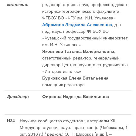
коллегия:
редактор
, д-р ист. наук, профессор, декан
историко-географического факультета
ФГБОУ ВО «ЧГУ им. И.Н. Ульянова»
Абрамова Людмила Алексеевна
, д-р
пед. наук, профессор ФГБОУ ВО
«Чувашский государственный университет
им. И.Н. Ульянова»
Яковлева Татьяна Валериановна
,
ответственный редактор
, генеральный
директор Центра научного сотрудничества
«Интерактив плюс»
Бурковская Елена Витальевна
,
помощник редактора
Дизайнер:
Фирсова Надежда Васильевна
Н34
Научное сообщество студентов : материалы XII
Междунар. студенч. науч.–практ. конф. (Чебоксары, 1
окт. 2016 г.) / редкол.: О. Н. Широков [и др.]. –