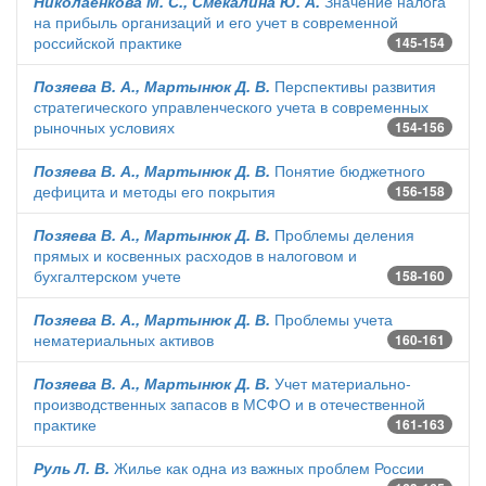
Николаенкова М. С., Смекалина Ю. А.
Значение налога
на прибыль организаций и его учет в современной
российской практике
145-154
Позяева В. А., Мартынюк Д. В.
Перспективы развития
стратегического управленческого учета в современных
рыночных условиях
154-156
Позяева В. А., Мартынюк Д. В.
Понятие бюджетного
дефицита и методы его покрытия
156-158
Позяева В. А., Мартынюк Д. В.
Проблемы деления
прямых и косвенных расходов в налоговом и
бухгалтерском учете
158-160
Позяева В. А., Мартынюк Д. В.
Проблемы учета
нематериальных активов
160-161
Позяева В. А., Мартынюк Д. В.
Учет материально-
производственных запасов в МСФО и в отечественной
практике
161-163
Руль Л. В.
Жилье как одна из важных проблем России