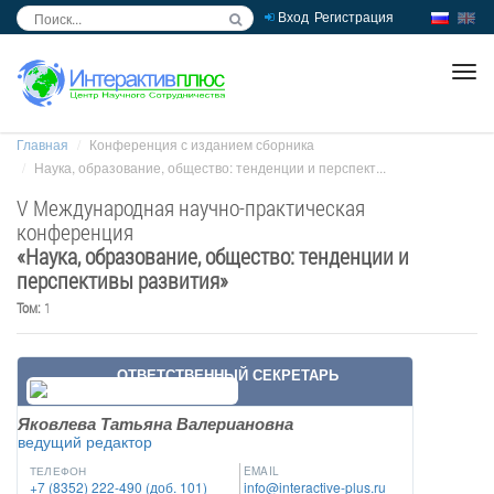
Вход
Регистрация
inc
ра
Главная
Конференция с изданием сборника
Наука, образование, общество: тенденции и перспект...
V Международная научно-практическая
конференция
«
Наука, образование, общество: тенденции и
перспективы развития
»
Том:
1
ОТВЕТСТВЕННЫЙ СЕКРЕТАРЬ
Яковлева Татьяна Валериановна
ведущий редактор
ТЕЛЕФОН
EMAIL
+7 (8352) 222-490 (доб. 101)
info@interactive-plus.ru