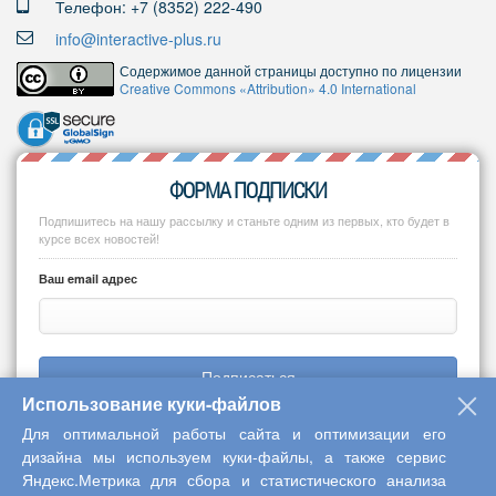
Телефон: +7 (8352) 222-490
info@interactive-plus.ru
Содержимое данной страницы доступно по лицензии
Creative Commons «Attribution» 4.0 International
ФОРМА ПОДПИСКИ
Подпишитесь на нашу рассылку и станьте одним из первых, кто будет в
курсе всех новостей!
Ваш email адрес
Подписаться
Использование куки-файлов
Для оптимальной работы сайта и оптимизации его
дизайна мы используем куки-файлы, а также сервис
Яндекс.Метрика для сбора и статистического анализа
Copyright © 2013-2026 Центр научного сотрудничества «Интерактив