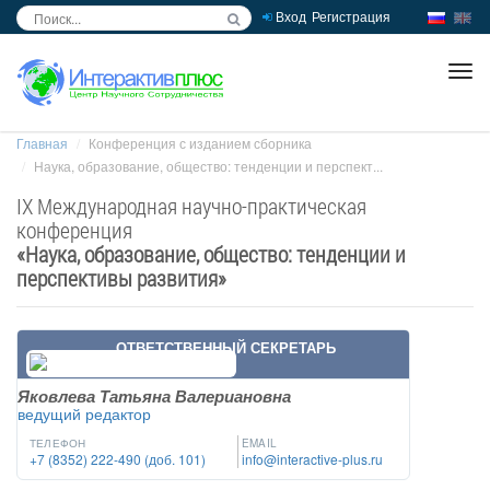
Вход
Регистрация
inc
ра
Главная
Конференция с изданием сборника
Наука, образование, общество: тенденции и перспект...
IX Международная научно-практическая
конференция
«
Наука, образование, общество: тенденции и
перспективы развития
»
ОТВЕТСТВЕННЫЙ СЕКРЕТАРЬ
Яковлева Татьяна Валериановна
ведущий редактор
ТЕЛЕФОН
EMAIL
+7 (8352) 222-490 (доб. 101)
info@interactive-plus.ru