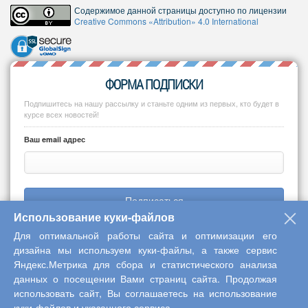
Содержимое данной страницы доступно по лицензии
Creative Commons «Attribution» 4.0 International
ФОРМА ПОДПИСКИ
Подпишитесь на нашу рассылку и станьте одним из первых, кто будет в
курсе всех новостей!
Ваш email адрес
Подписаться
Использование куки-файлов
Для оптимальной работы сайта и оптимизации его
дизайна мы используем куки-файлы, а также сервис
Яндекс.Метрика для сбора и статистического анализа
Copyright © 2013-2026 Центр научного сотрудничества «Интерактив
данных о посещении Вами страниц сайта. Продолжая
плюс»
использовать сайт, Вы соглашаетесь на использование
куки-файлов и указанного сервиса.