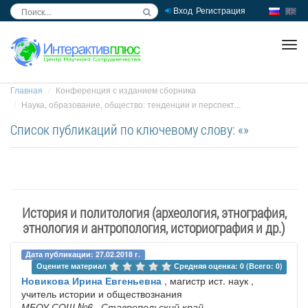
Вход
Регистрация
inc
ра
Главная
Конференция с изданием сборника
Наука, образование, общество: тенденции и перспект...
Список публикаций по ключевому слову: «»
История и политология (археология, этнография,
этнология и антропология, историография и др.)
Дата публикации: 27.02.2018 г.
Оцените материал 
Средняя оценка: 0 (Всего: 0)
Новикова Ирина Евгеньевна
, магистр ист. наук ,
учитель истории и обществознания
МБОУ СОШ №6
, Ставропольский край