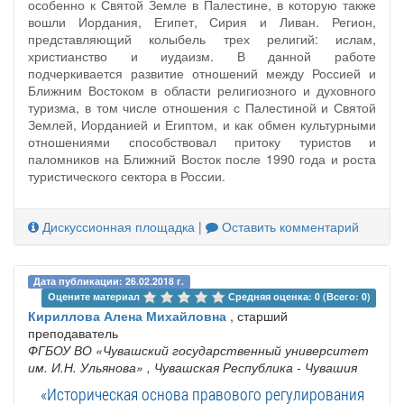
особенно к Святой Земле в Палестине, в которую также
вошли Иордания, Египет, Сирия и Ливан. Регион,
представляющий колыбель трех религий: ислам,
христианство и иудаизм. В данной работе
подчеркивается развитие отношений между Россией и
Ближним Востоком в области религиозного и духовного
туризма, в том числе отношения с Палестиной и Святой
Землей, Иорданией и Египтом, и как обмен культурными
отношениями способствовал притоку туристов и
паломников на Ближний Восток после 1990 года и роста
туристического сектора в России.
Дискуссионная площадка
|
Оставить комментарий
Дата публикации: 26.02.2018 г.
Оцените материал 
Средняя оценка: 0 (Всего: 0)
Кириллова Алена Михайловна
, старший
преподаватель
ФГБОУ ВО «Чувашский государственный университет
им. И.Н. Ульянова»
, Чувашская Республика - Чувашия
«Историческая основа правового регулирования