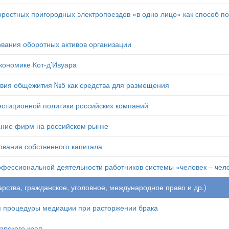
ростных пригородных электропоездов «в одно лицо» как способ п
вания оборотных активов организации
экономике Кот-д’Ивуара
твия общежития №5 как средства для размещения
стиционной политики российских компаний
ание фирм на российском рынке
вания собственного капитала
фессиональной деятельности работников системы «человек – чел
рства, гражданское, уголовное, международное право и др.)
 процедуры медиации при расторжении брака
арского края