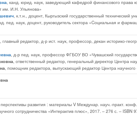
вна
, канд. юрид. наук, заведующий кафедрой финансового права
 им. И.Н. Ульянова»
ашевич
, к.т.н., доцент, Кыргызский государственный технический у
анд. пед. наук, доцент, руководитель сектора «Cоциальная и фарм
, главный редактор
, д-р ист. наук, профессор, декан историко-ге
еевна
, д-р пед. наук, профессор ФГБОУ ВО «Чувашский государств
ановна
, ответственный редактор
, генеральный директор Центра на
на
, помощник редактора
, выпускающий редактор Центра научного
евна
ерспективы развития : материалы V Междунар. науч.-практ. конф. (Ч
аучного сотрудничества «Интерактив плюс», 2017. – 276 с. – ISBN 9