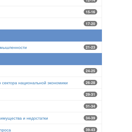
12-14
15-16
17-20
ромышленности
21-23
24-25
о сектора национальной экономики
26-28
29-31
31-34
еимущества и недостатки
34-39
проса
39-43