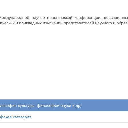
Международной научно–практической конференции, посвященн
ических и прикладных изысканий представителей научного и образ
илософия культуры, философии науки и др)
фская категория