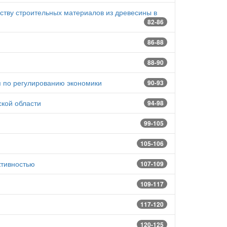
ству строительных материалов из древесины в
82-86
86-88
88-90
 по регулированию экономики
90-93
кой области
94-98
99-105
105-106
ктивностью
107-109
109-117
117-120
120-125