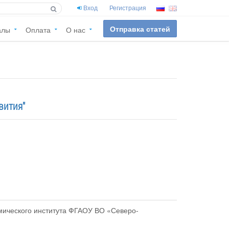
Вход
Регистрация
Отправка статей
алы
Оплата
О нас
вития"
номического института ФГАОУ ВО «Северо-