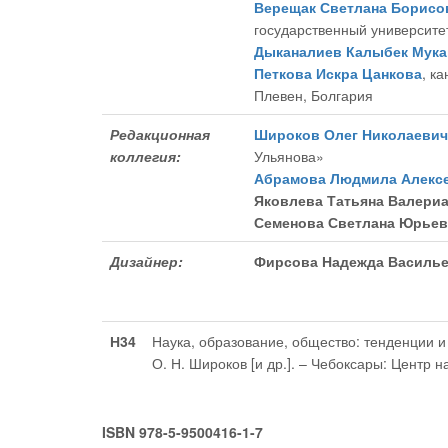
Верещак Светлана Борисо
государственный университет
Дыканалиев Калыбек Мук
Петкова Искра Цанкова
, к
Плевен, Болгария
Редакционная
Широков Олег Николаевич
коллегия:
Ульянова»
Абрамова Людмила Алекс
Яковлева Татьяна Валери
Семенова Светлана Юрьев
Дизайнер:
Фирсова Надежда Василь
Н34
Наука, образование, общество: тенденции и п
О. Н. Широков [и др.]. – Чебоксары: Центр н
ISBN 978-5-9500416-1-7