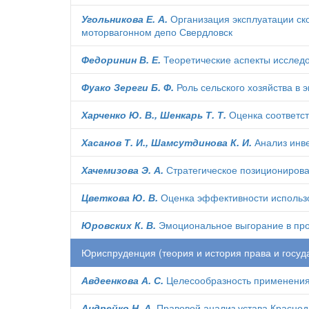
Угольникова Е. А.
Организация эксплуатации ско
моторвагонном депо Свердловск
Федоринин В. Е.
Теоретические аспекты исследо
Фуако Зереги Б. Ф.
Роль сельского хозяйства в 
Харченко Ю. В., Шенкарь Т. Т.
Оценка соответс
Хасанов Т. И., Шамсутдинова К. И.
Анализ инве
Хачемизова Э. А.
Стратегическое позициониров
Цветкова Ю. В.
Оценка эффективности использо
Юровских К. В.
Эмоциональное выгорание в про
Юриспруденция (теория и история права и госуда
Авдеенкова А. С.
Целесообразность применения
Андрейко Н. А.
Правовой анализ устава Краснод