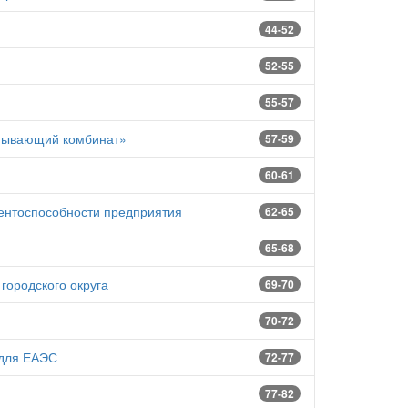
44-52
52-55
55-57
атывающий комбинат»
57-59
60-61
ентоспособности предприятия
62-65
65-68
ородского округа
69-70
70-72
 для ЕАЭС
72-77
77-82