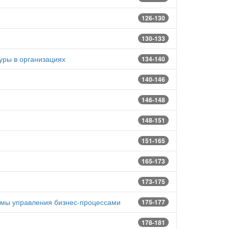
126-130
130-133
уры в организациях
134-140
140-146
146-148
148-151
151-165
165-173
173-175
емы управления бизнес-процессами
175-177
178-181