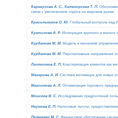
Карнаухова А. С., Категорская Т. П.
Обосновани
связи с увеличением спроса на мировом рынке
Красильников О. Ю.
Глобальный контроль над И
Кумпилова А. Р.
Интеграция крупного и малого 
Курбанова М. М.
Модель и механизм управления
Курбанова М. М.
Перспективные направления по
Лахтионов Е. П.
Кластеризация клиентов как ме
Макарова А. И.
Система мотивации для новых с
Максимова А. Л.
Оптимизация торгового предпр
Моисеев В. С.
Исследование предпочтений поль
Наумова Е. П.
Налоговые льготы, предоставляем
Петренко М. С.
Финансовое обеспечение систем