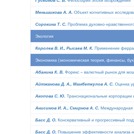
Гусейнов С. В.
Философия эпохи Возрождения
Меньшикова А. А.
Объект когнитивных исследова
Сорокина Т. С.
Проблема духовно-нравственного
Экология
Королев В. И., Рысаев М. К.
Применение феррато
Экономика (экономическая теория, финансы, бухга
Абанина К. В.
Форекс – валютный рынок для мо
Айтжанова Д. А., Мамбеткулов А. С.
Оценка ур
Акопова С. Ю.
Транснациональные корпорации и
Анисимов И. А., Смирнов А. С.
Международная с
Басс Д. О.
Консервативный и прогрессивный подх
Басс Д. О.
Повышение эффективности анализа но