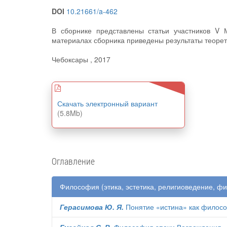
DOI
10.21661/a-462
В сборнике представлены статьи участников V 
материалах сборника приведены результаты теорет
Чебоксары , 2017
Скачать электронный вариант
(5.8Mb)
Оглавление
Философия (этика, эстетика, религиоведение, ф
Герасимова Ю. Я.
Понятие «истина» как филосо