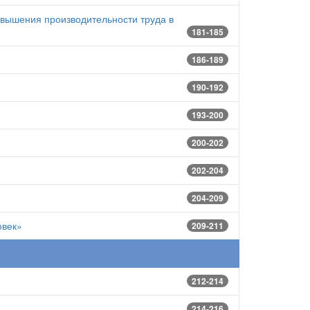
овышения производительности труда в
181-185
186-189
190-192
193-200
200-202
202-204
204-209
овек»
209-211
212-214
214-216