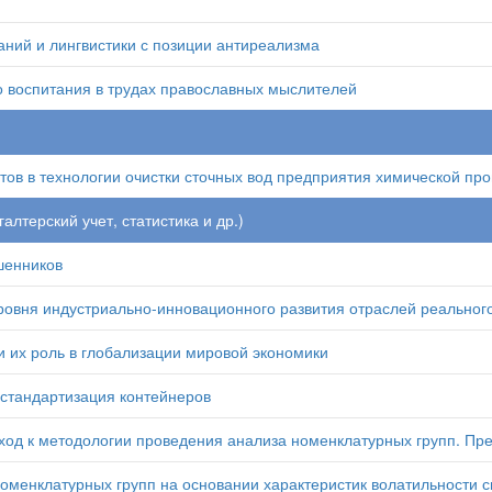
ний и лингвистики с позиции антиреализма
 воспитания в трудах православных мыслителей
в в технологии очистки сточных вод предприятия химической п
лтерский учет, статистика и др.)
шенников
овня индустриально-инновационного развития отраслей реальног
 их роль в глобализации мировой экономики
тандартизация контейнеров
од к методологии проведения анализа номенклатурных групп. Пр
менклатурных групп на основании характеристик волатильности с