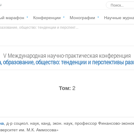
u
ый марафон
Конференции
Монографии
Научные журн
разование, общество: тенденции и перспект...
V Международная научно-практическая конференция
а, образование, общество: тенденции и перспективы раз
2
Том:
на
, д-р социол. наук, канд. экон. наук, профессор Финансово-эко
верситет им. М.К. Аммосова»