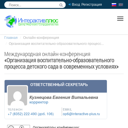
Вход
Регистрация
inc
ра
Главная
Онлайн-конференция
Организация воспитательно-образовательного процесс...
Международная онлайн-конференция
«
Организация воспитательно-образовательного
процесса детского сада в современных условиях
»
ОТВЕТСТВЕННЫЙ СЕКРЕТАРЬ
Кузнецова Евгения Витальевна
корректор
ТЕЛЕФОН
EMAIL
+7 (8352) 222-490 (доб. 106)
op6@interactive-plus.ru
Организаторы конференции: