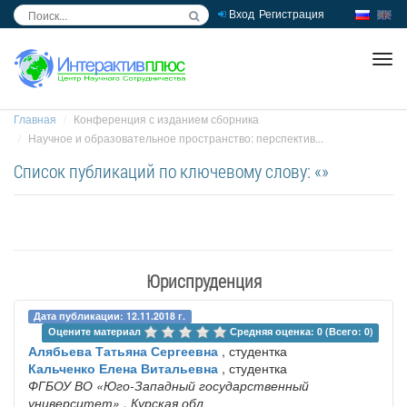
Вход
Регистрация
inc
ра
Главная
Конференция с изданием сборника
Научное и образовательное пространство: перспектив...
Список публикаций по ключевому слову: «»
Юриспруденция
Дата публикации: 12.11.2018 г.
Оцените материал 
Средняя оценка: 0 (Всего: 0)
Алябьева Татьяна Сергеевна
, студентка
Кальченко Елена Витальевна
, студентка
ФГБОУ ВО «Юго-Западный государственный
университет»
, Курская обл