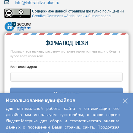
info@interactive-plus.ru
Содержимое данной страницы доступно по лицензии
Creative Commons «Attribution» 4.0 International
ФОРМА ПОДПИСКИ
Подпишитесь на нашу рассылку и станьте одним из первых, кто будет в
курсе всех новостей!
Ваш email адрес
Подписаться
Использование куки-файлов
Для оптимальной работы сайта и оптимизации его
дизайна мы используем куки-файлы, а также сервис
Яндекс.Метрика для сбора и статистического анализа
Copyright © 2013-2026 Центр научного сотрудничества «Интерактив
данных о посещении Вами страниц сайта. Продолжая
плюс»