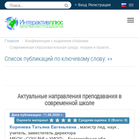
Вход
Регистрация
inc
ра
Главная
Конференция с изданием сборника
Современная образовательная среда: теория и практи...
Список публикаций по ключевому слову: «»
Актуальные направления преподавания в
современной школе
Дата публикации: 11.06.2020 г.
Оцените материал 
Средняя оценка: 0 (Всего: 0)
Коренева Татьяна Евгеньевна
, магистр пед. наук ,
учитель, заместитель директора
МБОУ «СОШ №5 с УИОП»
, Белгородская обл