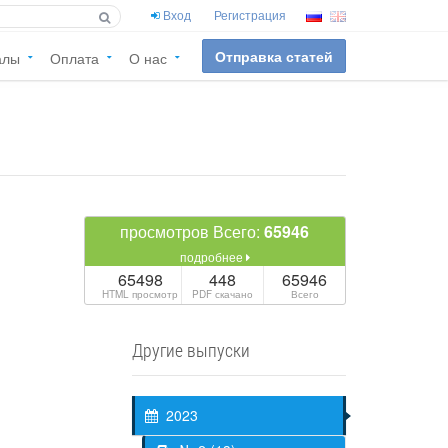
Вход
Регистрация
Отправка статей
алы
Оплата
О нас
просмотров Всего:
65946
подробнее
65498
448
65946
HTML просмотр
PDF скачано
Всего
Другие выпуски
2023