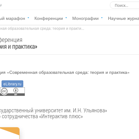
u
ый марафон
Конференции
Монографии
Научные журн
ая образовательная среда: теория и практи...
нференция
ия и практика
»
eLibrary.ru
ФГБОУ ВО «Чувашский государственный университет им. И.Н. Ульянова»
о сотрудничества «Интерактив плюс»