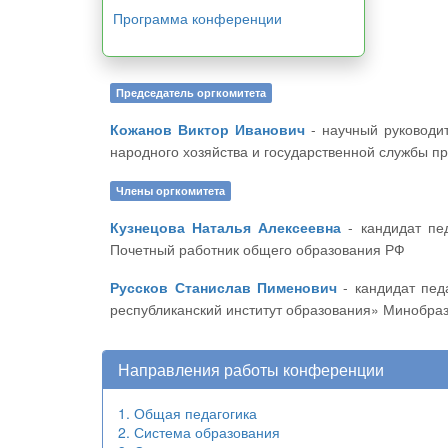
Программа конференции
Председатель оргкомитета
Кожанов Виктор Иванович
- научный руководитель ЦНС «Интерактив плюс», кандидат педагогических наук, доцент Чебоксарского филиала Российской академии
народного хозяйства и государственной службы п
Члены оргкомитета
Кузнецова Наталья Алексеевна
- кандидат педагогических наук, директор МБОУ «СОШ № 62 с углубленным изучением отдельных предметов» г. Чебоксары,
Почетный работник общего образования РФ
Руссков Станислав Пименович
- кандидат педагогических наук, доцент, заведующий центром духовно-нравственного развития личности БУ ЧР ДПО «Чувашский
республиканский институт образования» Минобра
Направления работы конференции
1. Общая педагогика
2. Система образования