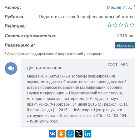
1
Автор:
Мешев И. Х.
Рубрика:
Педагогика высшей профессиональной школы
Рейтинг:
Статья просмотрена:
2315 раз
Размещено в:
eLibrary.ru
1
Армавирский государственный педагогический университет
ГОСТ
APA
Для цитирования:
Мешев И. Х. Актуальные вопросы формирования
научно-методической компетентности преподавателей
вузов в процессе повышения квалификации: сборник
трудов конференции. // Педагогический опыт: теория,
методика, практика : материалы III Междунар. науч.–
практ. конф. (Чебоксары, 31 июля 2015 г.) / редкол.: О. Н.
Широков [и др.]. – 2015. – Чебоксары: Центр научного
сотрудничества «Интерактив плюс», 2015. – С. 103-104.
– ISSN 2412-0529.