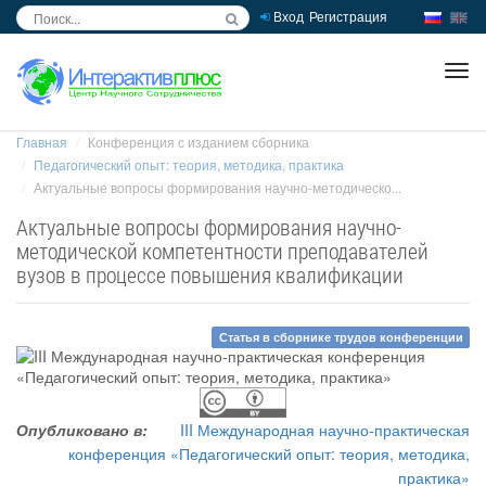
Вход
Регистрация
inc
ра
Главная
Конференция с изданием сборника
Педагогический опыт: теория, методика, практика
Актуальные вопросы формирования научно-методическо...
Актуальные вопросы формирования научно-
методической компетентности преподавателей
вузов в процессе повышения квалификации
Статья в сборнике трудов конференции
Опубликовано в:
III Международная научно-практическая
конференция «Педагогический опыт: теория, методика,
практика»