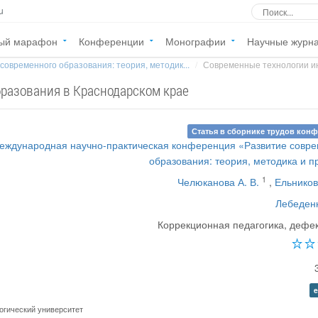
u
ый марафон
Конференции
Монографии
Научные журн
современного образования: теория, методик...
Современные технологии ин
разования в Краснодарском крае
Статья в сборнике трудов кон
Международная научно-практическая конференция «Развитие совр
образования: теория, методика и п
1
Челюканова А. В.
,
Ельников
Лебеден
Коррекционная педагогика, дефе
e
огический университет