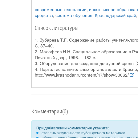
современные технологии
,
инклюзивное образова
средства
,
система обучения
,
Краснодарский край
Список литературы
1. Зубарева Т.Г. Содержание работы учителя-лог
С. 37–40.
2. Малофеев Н.Н. Специальное образование в Росс
Печатный двор, 1996. – 182 с.
3. Оборудование для создания доступной среды [Э
4. Портал исполнительных органов власти Краснод
http://www.krasnodar.ru/content/47/show/30062/
Комментарии(0)
При добавлении комментария укажите:
степень актуальности публикуемого материала;
общую оценку (оригинальность и актуальность темы, п