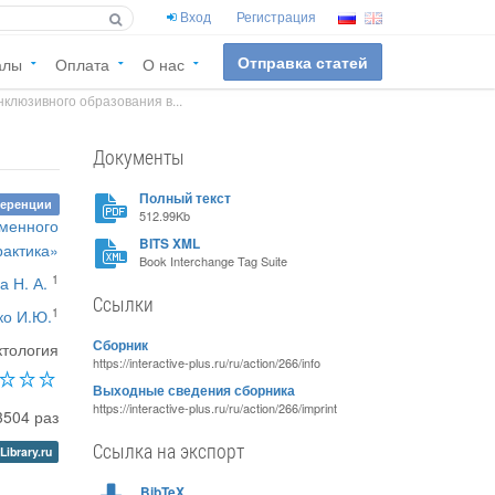
Вход
Регистрация
Отправка статей
алы
Оплата
О нас
клюзивного образования в...
Документы
Полный текст
ференции
512.99Kb
еменного
BITS XML
рактика»
Book Interchange Tag Suite
1
а Н. А.
Ссылки
1
ко И.Ю.
Сборник
ктология
https://interactive-plus.ru/ru/action/266/info
Выходные сведения сборника
https://interactive-plus.ru/ru/action/266/imprint
3504 раз
Ссылка на экспорт
Library.ru
BibTeX