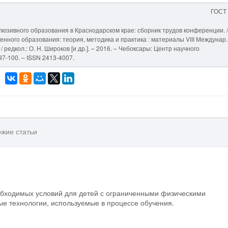
ГОСТ
юзивного образования в Краснодарском крае: сборник трудов конференции. / 
менного образования: теория, методика и практика : материалы VIII Междунар.
/ редкол.: О. Н. Широков [и др.]. – 2016. – Чебоксары: Центр научного
97-100. – ISSN 2413-4007.
жие статьи
обходимых условий для детей с ограниченными физическими
е технологии, используемые в процессе обучения.