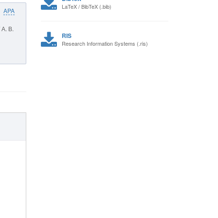
LaTeX / BibTeX (.bib)
APA
А. В.
RIS
Research Information Systems (.ris)