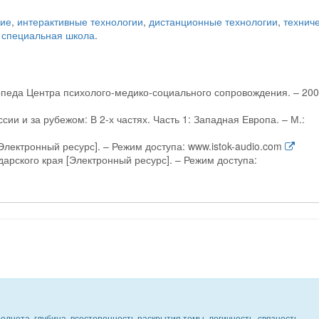
ние
,
интерактивные технологии
,
дистанционные технологии
,
технич
,
специальная школа
.
опеда Центра психолого-медико-социального сопровождения. – 200
ии и за рубежом: В 2-х частях. Часть 1: Западная Европа. – М.:
лектронный ресурс]. – Режим доступа: www.istok-audio.com
арского края [Электронный ресурс]. – Режим доступа:
олнота, глубина, всесторонность раскрытия темы, логичность, связность,