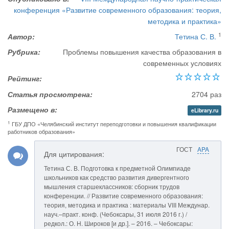
конференция «Развитие современного образования: теория,
методика и практика»
1
Автор:
Тетина С. В.
Рубрика:
Проблемы повышения качества образования в
современных условиях
Рейтинг:
Статья просмотрена:
2704 раз
Размещено в:
eLibrary.ru
1
ГБУ ДПО «Челябинский институт переподготовки и повышения квалификации
работников образования»
ГОСТ
APA
Для цитирования:
Тетина С. В. Подготовка к предметной Олимпиаде
школьников как средство развития дивергентного
мышления старшеклассников: сборник трудов
конференции. // Развитие современного образования:
теория, методика и практика : материалы VIII Междунар.
науч.–практ. конф. (Чебоксары, 31 июля 2016 г.) /
редкол.: О. Н. Широков [и др.]. – 2016. – Чебоксары: