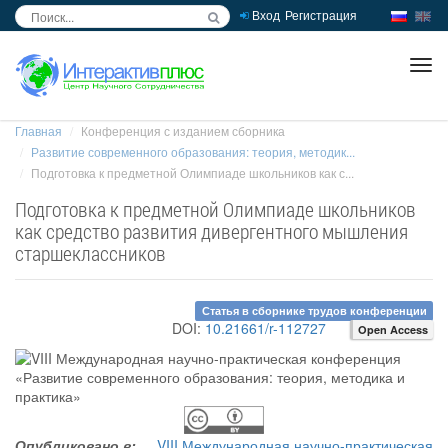
Вход
Регистрация
inc
ра
Главная
Конференция с изданием сборника
Развитие современного образования: теория, методик...
Подготовка к предметной Олимпиаде школьников как с...
Подготовка к предметной Олимпиаде школьников
как средство развития дивергентного мышления
старшеклассников
Статья в сборнике трудов конференции
DOI:
10.21661/r-112727
Open Access
Опубликовано в:
VIII Международная научно-практическая