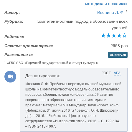
методика и практика»
1
Автор:
Ивонина Л. Ф.
Рубрика:
Компетентностный подход в образовании всех
уровней
Рейтинг:
Статья просмотрена:
2958 раз
Размещено в:
eLibrary.ru
1
ФГБОУ ВО «Пермский государственный институт культуры»
ГОСТ
APA
Для цитирования:
Ивонина Л. Ф. Проблемы перехода высшей музыкальной
школы на компетентностную модель образовательного
процесса: сборник трудов конференции. // Развитие
современного образования: теория, методика и
практика : материалы VIII Междунар. науч.–практ. конф.
(Чебоксары, 31 июля 2016 г.) / редкол.: О. Н. Широков [и
др.]. – 2016. – Чебоксары: Центр научного
сотрудничества «Интерактив плюс», 2016. – С. 129-134.
– ISSN 2413-4007.