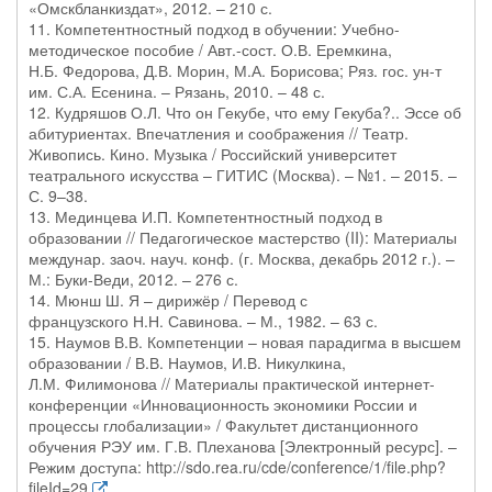
«Омскбланкиздат», 2012. – 210 с.
11. Компетентностный подход в обучении: Учебно-
методическое пособие / Авт.-сост. О.В. Еремкина,
Н.Б. Федорова, Д.В. Морин, М.А. Борисова; Ряз. гос. ун-т
им. С.А. Есенина. – Рязань, 2010. – 48 с.
12. Кудряшов О.Л. Что он Гекубе, что ему Гекуба?.. Эссе об
абитуриентах. Впечатления и соображения // Театр.
Живопись. Кино. Музыка / Российский университет
театрального искусства – ГИТИС (Москва). – №1. – 2015. –
С. 9–38.
13. Мединцева И.П. Компетентностный подход в
образовании // Педагогическое мастерство (II): Материалы
междунар. заоч. науч. конф. (г. Москва, декабрь 2012 г.). –
М.: Буки-Веди, 2012. – 276 с.
14. Мюнш Ш. Я – дирижёр / Перевод с
французского Н.Н. Савинова. – М., 1982. – 63 с.
15. Наумов В.В. Компетенции – новая парадигма в высшем
образовании / В.В. Наумов, И.В. Никулкина,
Л.М. Филимонова // Материалы практической интернет-
конференции «Инновационность экономики России и
процессы глобализации» / Факультет дистанционного
обучения РЭУ им. Г.В. Плеханова [Электронный ресурс]. –
Режим доступа: http://sdo.rea.ru/cde/conference/1/file.php?
fileId=29