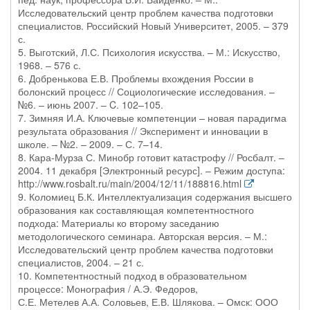
Исследовательский центр проблем качества подготовки
специалистов. Российский Новый Университет, 2005. – 379
с.
5. Выготский, Л.С. Психология искусства. – М.: Искусство,
1968. – 576 с.
6. Добренькова Е.В. Проблемы вхождения России в
болонский процесс // Социологические исследования. –
№6. – июнь 2007. – C. 102–105.
7. Зимняя И.А. Ключевые компетенции – новая парадигма
результата образования // Эксперимент и инновации в
школе. – №2. – 2009. – С. 7–14.
8. Кара-Мурза С. Минобр готовит катастрофу // Росбалт. –
2004. 11 декабря [Электронный ресурс]. – Режим доступа:
http://www.rosbalt.ru/main/2004/12/11/188816.html
9. Коломиец Б.К. Интеллектуализация содержания высшего
образования как составляющая компетентностного
подхода: Материалы ко второму заседанию
методологического семинара. Авторская версия. – М.:
Исследовательский центр проблем качества подготовки
специалистов, 2004. – 21 с.
10. Компетентностный подход в образовательном
процессе: Монография / А.Э. Федоров,
С.Е. Метелев А.А. Соловьев, Е.В. Шлякова. – Омск: ООО