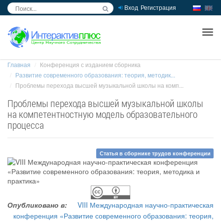
Вход
Регистрация
inc
ра
Главная
Конференция с изданием сборника
Развитие современного образования: теория, методик...
Проблемы перехода высшей музыкальной школы на комп...
Проблемы перехода высшей музыкальной школы
на компетентностную модель образовательного
процесса
Статья в сборнике трудов конференции
Опубликовано в:
VIII Международная научно-практическая
конференция «Развитие современного образования: теория,