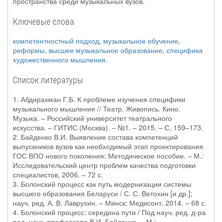
пространства среди музыкальных вузов.
Ключевые слова
компетентностный подход
,
музыкальное обучение
,
реформы
,
высшее музыкальное образование
,
специфика
художественного мышления
.
Список литературы
1. Абдирахман Г.Б. К проблеме изучения специфики
музыкального мышления // Театр. Живопись. Кино.
Музыка. – Российский университет театрального
искусства. – ГИТИС (Москва). – №1. – 2015. – С. 159–173.
2. Байденко В.И. Выявление состава компетенций
выпускников вузов как необходимый этап проектирования
ГОС ВПО нового поколения: Методическое пособие. – М.:
Исследовательский центр проблем качества подготовки
специалистов, 2006. – 72 с.
3. Болонский процесс как путь модернизации системы
высшего образования Беларуси / С. С. Ветохин [и др.];
науч. ред. А. В. Лаврухин. – Минск: Медисонт, 2014. – 68 с.
4. Болонский процесс: середина пути / Под науч. ред. д-ра
пед. наук, профессора В.И. Байденко. – М.: