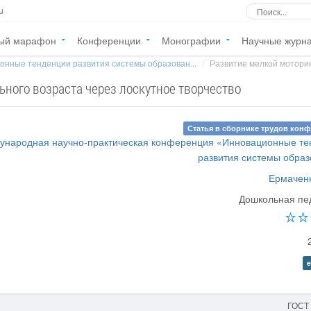
u
ый марафон
Конференции
Монографии
Научные журн
онные тенденции развития системы образован...
Развитие мелкой моторик
ьного возраста через лоскутное творчество
Статья в сборнике трудов кон
ународная научно-практическая конференция «Инновационные те
развития системы обра
Ермаченк
Дошкольная пе
e
ГОСТ