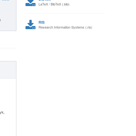
LaTeX / BibTeX (.bib)
в
RIS
Research Information Systems (.ris)
ук,