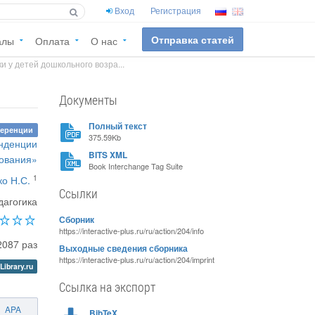
Вход
Регистрация
Отправка статей
алы
Оплата
О нас
и у детей дошкольного возра...
Документы
Полный текст
ференции
375.59Kb
нденции
BITS XML
зования»
Book Interchange Tag Suite
1
о Н.С.
Ссылки
дагогика
Сборник
https://interactive-plus.ru/ru/action/204/info
2087 раз
Выходные сведения сборника
https://interactive-plus.ru/ru/action/204/imprint
Library.ru
Ссылка на экспорт
APA
BibTeX