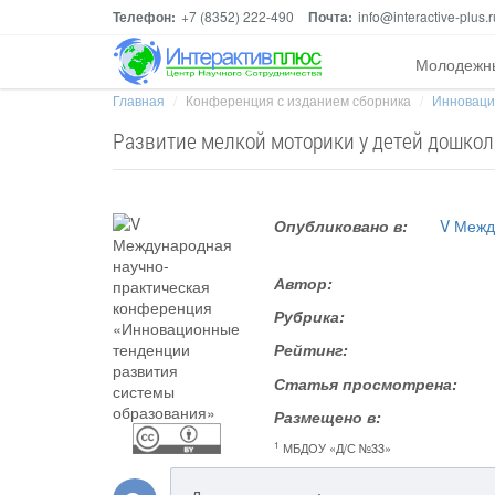
Телефон:
+7 (8352) 222-490
Почта:
info@interactive-plus.r
Молодежн
Главная
Конференция с изданием сборника
Инноваци
Развитие мелкой моторики у детей дошкол
Опубликовано в:
V Межд
Автор:
Рубрика:
Рейтинг:
Статья просмотрена:
Размещено в:
1
МБДОУ «Д/С №33»