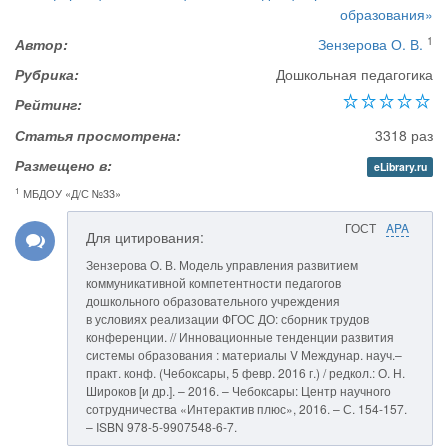
образования»
1
Автор:
Зензерова О. В.
Рубрика:
Дошкольная педагогика
Рейтинг:
Статья просмотрена:
3318 раз
Размещено в:
eLibrary.ru
1
МБДОУ «Д/С №33»
ГОСТ
APA
Для цитирования:
Зензерова О. В. Модель управления развитием
коммуникативной компетентности педагогов
дошкольного образовательного учреждения
в условиях реализации ФГОС ДО: сборник трудов
конференции. // Инновационные тенденции развития
системы образования : материалы V Междунар. науч.–
практ. конф. (Чебоксары, 5 февр. 2016 г.) / редкол.: О. Н.
Широков [и др.]. – 2016. – Чебоксары: Центр научного
сотрудничества «Интерактив плюс», 2016. – С. 154-157.
– ISBN 978-5-9907548-6-7.