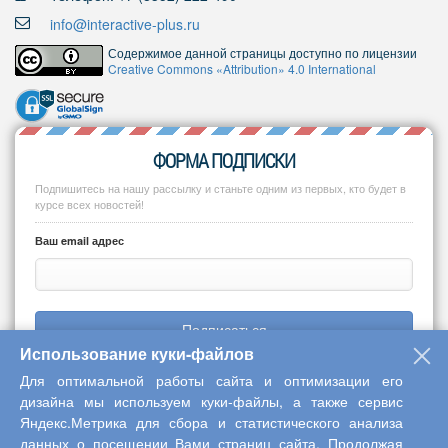
info@interactive-plus.ru
Содержимое данной страницы доступно по лицензии
Creative Commons «Attribution» 4.0 International
ФОРМА ПОДПИСКИ
Подпишитесь на нашу рассылку и станьте одним из первых, кто будет в
курсе всех новостей!
Ваш email адрес
Подписаться
Использование куки-файлов
Для оптимальной работы сайта и оптимизации его
дизайна мы используем куки-файлы, а также сервис
Яндекс.Метрика для сбора и статистического анализа
Copyright © 2013-2026 Центр научного сотрудничества «Интерактив
данных о посещении Вами страниц сайта. Продолжая