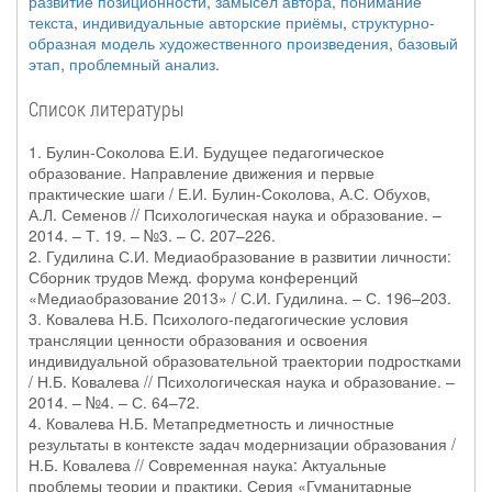
развитие позиционности
,
замысел автора
,
понимание
текста
,
индивидуальные авторские приёмы
,
структурно-
образная модель художественного произведения
,
базовый
этап
,
проблемный анализ
.
Список литературы
1. Булин-Соколова Е.И. Будущее педагогическое
образование. Направление движения и первые
практические шаги / Е.И. Булин-Соколова, А.С. Обухов,
А.Л. Семенов // Психологическая наука и образование. –
2014. – Т. 19. – №3. – C. 207–226.
2. Гудилина С.И. Медиаобразование в развитии личности:
Сборник трудов Межд. форума конференций
«Медиаобразование 2013» / С.И. Гудилина. – С. 196–203.
3. Ковалева Н.Б. Психолого-педагогические условия
трансляции ценности образования и освоения
индивидуальной образовательной траектории подростками
/ Н.Б. Ковалева // Психологическая наука и образование. –
2014. – №4. – С. 64–72.
4. Ковалева Н.Б. Метапредметность и личностные
результаты в контексте задач модернизации образования /
Н.Б. Ковалева // Современная наука: Актуальные
проблемы теории и практики. Серия «Гуманитарные