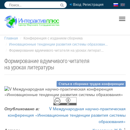
Вход
Регистрация
inc
ра
Главная
Конференция с изданием сборника
Инновационные тенденции развития системы образован...
Формирование вдумчивого читателя на уроках литерат...
Формирование вдумчивого читателя
на уроках литературы
Статья в сборнике трудов конференции
Опубликовано в:
V Международная научно-практическая
конференция «Инновационные тенденции развития системы
образования»
1