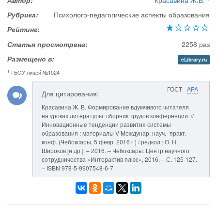
Автор:
Красавина Ж.В.
Рубрика:
Психолого-педагогические аспекты образования
Рейтинг:
Статья просмотрена:
2258 раз
Размещено в:
eLibrary.ru
1
ГБОУ лицей №1524
ГОСТ
APA
Для цитирования:
Красавина Ж. В. Формирование вдумчивого читателя
на уроках литературы: сборник трудов конференции. //
Инновационные тенденции развития системы
образования : материалы V Междунар. науч.–практ.
конф. (Чебоксары, 5 февр. 2016 г.) / редкол.: О. Н.
Широков [и др.]. – 2016. – Чебоксары: Центр научного
сотрудничества «Интерактив плюс», 2016. – С. 125-127.
– ISBN 978-5-9907548-6-7.