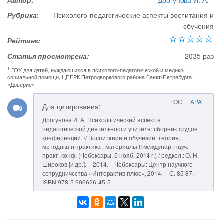
Автор:
Дрогунова И. А.
Рубрика:
Психолого-педагогические аспекты воспитания и
обучения
Рейтинг:
Статья просмотрена:
2035 раз
1
ГОУ для детей, нуждающихся в психолого-педагогической и медико-
социальной помощи, ЦППРК Петродворцового района Санкт-Петребурга
«Доверие»
ГОСТ
APA
Для цитирования:
Дрогунова И. А. Психологический аспект в
педагогической деятельности учителя: сборник трудов
конференции. // Воспитание и обучение: теория,
методика и практика : материалы II междунар. науч.–
практ. конф. (Чебоксары, 5 нояб. 2014 г.) / редкол.: О. Н.
Широков [и др.]. – 2014. – Чебоксары: Центр научного
сотрудничества «Интерактив плюс», 2014. – С. 85-87. –
ISBN 978-5-906626-45-5.