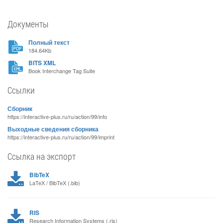
Документы
Полный текст
184.64Kb
BITS XML
Book Interchange Tag Suite
Ссылки
Сборник
https://interactive-plus.ru/ru/action/99/info
Выходные сведения сборника
https://interactive-plus.ru/ru/action/99/imprint
Ссылка на экспорт
BibTeX
LaTeX / BibTeX (.bib)
RIS
Research Information Systems (.ris)