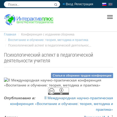
Вход
Регистрация
inc
ра
Главная
Конференция с изданием сборника
Воспитание и обучение: теория, методика и практика
Психологический аспект в педагогической деятельнос...
Психологический аспект в педагогической
деятельности учителя
Статья в сборнике трудов конференции
Опубликовано в:
II Международная научно-практическая
конференция «Воспитание и обучение: теория, методика и
практика»
1