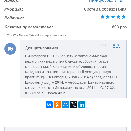
Автор:
Никифорова И. В.
Рубрика:
Система образования
Рейтинг:
Статья просмотрена:
1893 раз
1
МБОУ «Лицей №4 «Многопрофильный»
ГОСТ
APA
Для цитирования:
Никифорова И. В. Кибернетико-таксономическая
педагогика - педагогика будущего: сборник трудов
конференции. // Воспитание и обучение: теория,
методика и практика : материалы II междунар. науч.–
практ. конф. (Чебоксары, 5 нояб. 2014 г.) / редкол.: О. Н.
Широков [и др.]. – 2014. – Чебоксары: Центр научного
сотрудничества «Интерактив плюс», 2014. – С. 27-32. –
ISBN 978-5-906626-45-5.