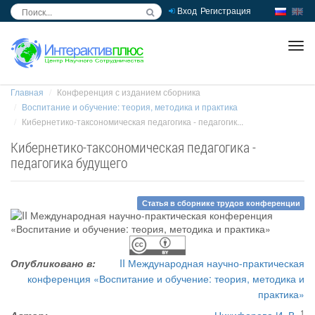
Вход
Регистрация
inc
ра
Главная
Конференция с изданием сборника
Воспитание и обучение: теория, методика и практика
Кибернетико-таксономическая педагогика - педагогик...
Кибернетико-таксономическая педагогика -
педагогика будущего
Статья в сборнике трудов конференции
Опубликовано в:
II Международная научно-практическая
конференция «Воспитание и обучение: теория, методика и
практика»
1