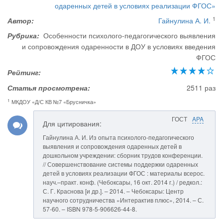
одаренных детей в условиях реализации ФГОС»
1
Автор:
Гайнулина А. И.
Рубрика:
Особенности психолого-педагогического выявления
и сопровождения одаренности в ДОУ в условиях введения
ФГОС
Рейтинг:
Статья просмотрена:
2511 раз
1
МКДОУ «Д/С КВ №7 «Брусничка»
ГОСТ
APA
Для цитирования:
Гайнулина А. И. Из опыта психолого-педагогического
выявления и сопровождения одаренных детей в
дошкольном учреждении: сборник трудов конференции.
// Совершенствование системы поддержки одаренных
детей в условиях реализации ФГОС : материалы всерос.
науч.–практ. конф. (Чебоксары, 16 окт. 2014 г.) / редкол.:
С. Г. Краснова [и др.]. – 2014. – Чебоксары: Центр
научного сотрудничества «Интерактив плюс», 2014. – С.
57-60. – ISBN 978-5-906626-44-8.