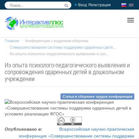
Вход
Регистрация
inc
ра
Главная
Конференция с изданием сборника
Совершенствование системы поддержки одаренных дете...
Из опыта психолого-педагогического выявления и соп...
Из опыта психолого-педагогического выявления и
сопровождения одаренных детей в дошкольном
учреждении
Статья в сборнике трудов конференции
Опубликовано в:
Всероссийская научно-практическая
конференция «Совершенствование системы поддержки