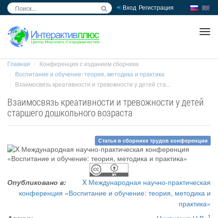
Вход
Регистрация
inc
ра
Главная
Конференция с изданием сборника
Воспитание и обучение: теория, методика и практика
Взаимосвязь креативности и тревожности у детей ста...
Взаимосвязь креативности и тревожности у детей
старшего дошкольного возраста
Статья в сборнике трудов конференции
Опубликовано в:
X Международная научно-практическая
конференция «Воспитание и обучение: теория, методика и
практика»
1