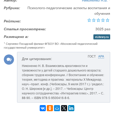
Автор:
Никоненко Н.В.
Рубрика:
Психолого-педагогические аспекты воспитания и
обучения
Рейтинг:
Статья просмотрена:
3025 раз
Размещено в:
eLibrary.ru
1
Сергиево-Посадский филиал ФГБОУ ВО «Московский педагогический
государственный университет»
ГОСТ
APA
Для цитирования:
Никоненко Н. В. Взаимосвязь креативности и
тревожности у детей старшего дошкольного возраста:
сборник трудов конференции. // Воспитание и обучение:
теория, методика и практика : материалы X Междунар.
науч.–практ. конф. (Чебоксары, 9 июля 2017 г.) / редкол.:
О. Н. Широков [и др.]. – 2017. – Чебоксары: Центр
научного сотрудничества «Интерактив плюс», 2017. – С.
88-90. – ISBN 978-5-9500416-8-6.