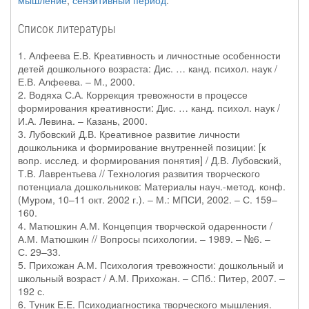
мышление
,
сензитивный период
.
Список литературы
1. Алфеева Е.В. Креативность и личностные особенности
детей дошкольного возраста: Дис. … канд. психол. наук /
Е.В. Алфеева. – М., 2000.
2. Водяха С.А. Коррекция тревожности в процессе
формирования креативности: Дис. … канд. психол. наук /
И.А. Левина. – Казань, 2000.
3. Лубовский Д.В. Креативное развитие личности
дошкольника и формирование внутренней позиции: [к
вопр. исслед. и формирования понятия] / Д.В. Лубовский,
Т.В. Лаврентьева // Технология развития творческого
потенциала дошкольников: Материалы науч.-метод. конф.
(Муром, 10–11 окт. 2002 г.). – М.: МПСИ, 2002. – С. 159–
160.
4. Матюшкин А.М. Концепция творческой одаренности /
А.М. Матюшкин // Вопросы психологии. – 1989. – №6. –
С. 29–33.
5. Прихожан А.М. Психология тревожности: дошкольный и
школьный возраст / А.М. Прихожан. – СПб.: Питер, 2007. –
192 с.
6. Туник Е.Е. Психодиагностика творческого мышления.