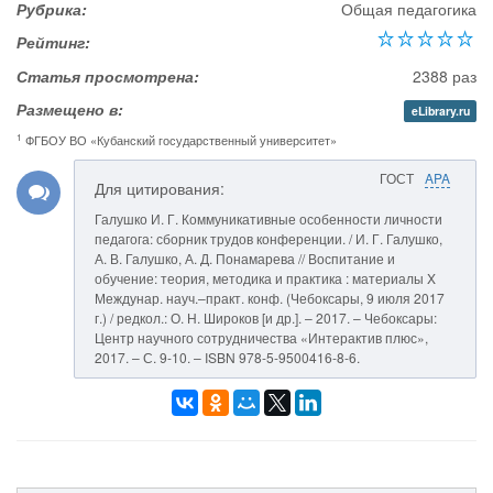
Рубрика:
Общая педагогика
Рейтинг:
Статья просмотрена:
2388 раз
Размещено в:
eLibrary.ru
1
ФГБОУ ВО «Кубанский государственный университет»
ГОСТ
APA
Для цитирования:
Галушко И. Г. Коммуникативные особенности личности
педагога: сборник трудов конференции. / И. Г. Галушко,
А. В. Галушко, А. Д. Понамарева // Воспитание и
обучение: теория, методика и практика : материалы X
Междунар. науч.–практ. конф. (Чебоксары, 9 июля 2017
г.) / редкол.: О. Н. Широков [и др.]. – 2017. – Чебоксары:
Центр научного сотрудничества «Интерактив плюс»,
2017. – С. 9-10. – ISBN 978-5-9500416-8-6.