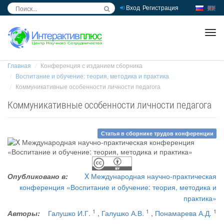
Вход
Регистрация
inc
ра
Главная
Конференция с изданием сборника
Воспитание и обучение: теория, методика и практика
Коммуникативные особенности личности педагога
Коммуникативные особенности личности педагога
Статья в сборнике трудов конференции
Опубликовано в:
X Международная научно-практическая
конференция «Воспитание и обучение: теория, методика и
практика»
1
1
1
Авторы:
Галушко И.Г.
,
Галушко А.В.
,
Понамарева А.Д.