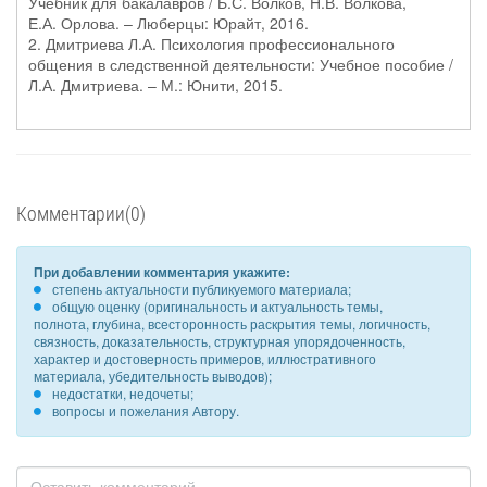
Учебник для бакалавров / Б.С. Волков, Н.В. Волкова,
Е.А. Орлова. – Люберцы: Юрайт, 2016.
2. Дмитриева Л.А. Психология профессионального
общения в следственной деятельности: Учебное пособие /
Л.А. Дмитриева. – М.: Юнити, 2015.
Комментарии(0)
При добавлении комментария укажите:
степень актуальности публикуемого материала;
общую оценку (оригинальность и актуальность темы,
полнота, глубина, всесторонность раскрытия темы, логичность,
связность, доказательность, структурная упорядоченность,
характер и достоверность примеров, иллюстративного
материала, убедительность выводов);
недостатки, недочеты;
вопросы и пожелания Автору.