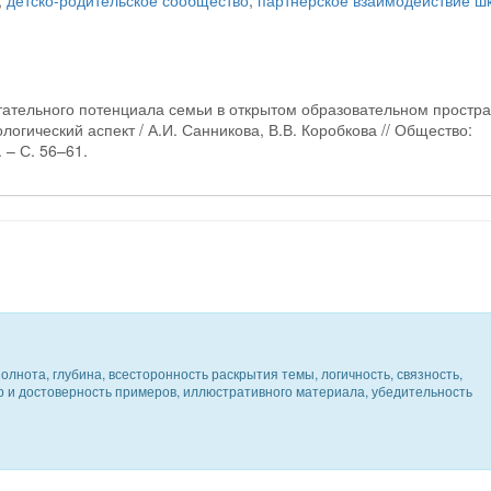
,
детско-родительское сообщество
,
партнерское взаимодействие ш
тательного потенциала семьи в открытом образовательном простра
ологический аспект / А.И. Санникова, В.В. Коробкова // Общество:
 – С. 56–61.
олнота, глубина, всесторонность раскрытия темы, логичность, связность,
ер и достоверность примеров, иллюстративного материала, убедительность