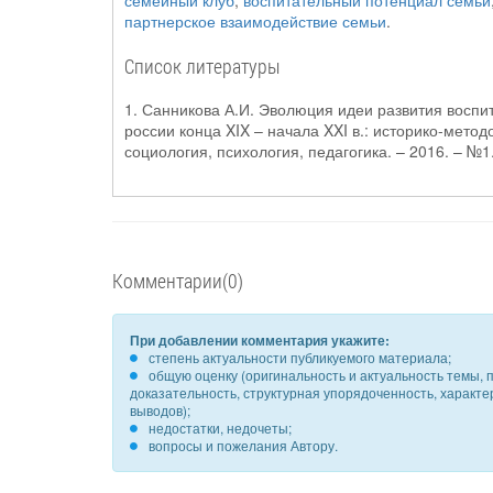
семейный клуб
,
воспитательный потенциал семьи
партнерское взаимодействие семьи
.
Список литературы
1. Санникова А.И. Эволюция идеи развития воспи
россии конца XIX – начала XXI в.: историко-метод
социология, психология, педагогика. – 2016. – №1.
Комментарии(0)
При добавлении комментария укажите:
степень актуальности публикуемого материала;
общую оценку (оригинальность и актуальность темы, п
доказательность, структурная упорядоченность, характ
выводов);
недостатки, недочеты;
вопросы и пожелания Автору.