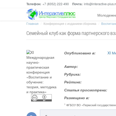
Телефон:
+7 (8352) 222-490
Почта:
info@interactive-plus.r
Молодежн
Главная
Конференция с изданием сборника
Воспитани
Семейный клуб как форма партнерского в
Опубликовано в:
XI М
Автор:
Рубрика:
Рейтинг:
Статья просмотрена:
Размещено в:
1
ФГБОУ ВО «Пермский государственны