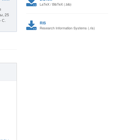
LaTeX / BibTeX (.bib)
в
ы, 25
– С.
RIS
Research Information Systems (.ris)