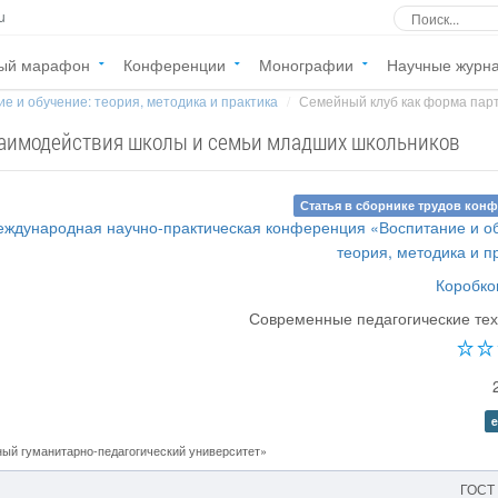
u
ый марафон
Конференции
Монографии
Научные журн
е и обучение: теория, методика и практика
Семейный клуб как форма парт
заимодействия школы и семьи младших школьников
Статья в сборнике трудов кон
еждународная научно-практическая конференция «Воспитание и о
теория, методика и п
Коробко
Современные педагогические те
e
й гуманитарно-педагогический университет»
ГОСТ