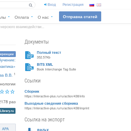
Вход
Регистрация
Отправка статей
алы
Оплата
О нас
нерского взаимодействи...
Документы
Полный текст
ференции
352.57Kb
бучение:
BITS XML
рактика»
Book Interchange Tag Suite
1
ва В.В.
Ссылки
хнологии
Сборник
https://interactive-plus.ru/ru/action/438/info
2178 раз
Выходные сведения сборника
https://interactive-plus.ru/ru/action/438/imprint
Library.ru
Ссылка на экспорт
APA
BibTeX