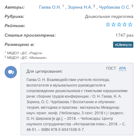
1
2
2
Авторы:
Гаева О.Н.
,
Зорина Н.А.
,
Чурбакова О.С.
Рубрика:
Дошкольная педагогика
Рейтинг:
Статья просмотрена:
1747 раз
Размещено в:
eLibrary.ru
1
МБДОУ «Д/С «Радуга»
2
МБДОУ «Д/С «Малышок»
ГОСТ
APA
Для цитирования:
Гаева О. Н. Взаимодействие учителя-логопеда,
воспитателя и музыкального руководителя в
сопровождении дошкольников с тяжелыми нарушениями
речи: сборник трудов конференции. / О. Н. Гаева, Н. А.
Зорина, О. С. Чурбакова // Воспитание и обучение:
теория, методика и практика : материалы Междунар.
науч.-практ. конф. (Чебоксары, 3 сент. 2018 г.) / редкол.:
О. Н. Широков [и др.]. – 2018. – Чебоксары: Центр
научного сотрудничества «Интерактив плюс», 2018. – С.
46-51. – ISBN 978-5-6041538-5-7.