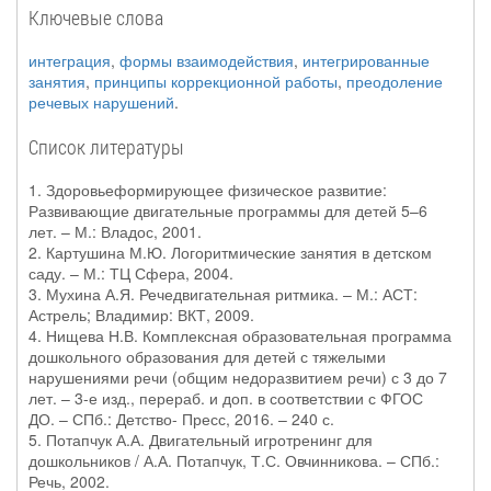
Ключевые слова
интеграция
,
формы взаимодействия
,
интегрированные
занятия
,
принципы коррекционной работы
,
преодоление
речевых нарушений
.
Список литературы
1. Здоровьеформирующее физическое развитие:
Развивающие двигательные программы для детей 5–6
лет. – М.: Владос, 2001.
2. Картушина М.Ю. Логоритмические занятия в детском
саду. – М.: ТЦ Сфера, 2004.
3. Мухина А.Я. Речедвигательная ритмика. – М.: АСТ:
Астрель; Владимир: ВКТ, 2009.
4. Нищева Н.В. Комплексная образовательная программа
дошкольного образования для детей с тяжелыми
нарушениями речи (общим недоразвитием речи) с 3 до 7
лет. – 3-е изд., перераб. и доп. в соответствии с ФГОС
ДО. – СПб.: Детство- Пресс, 2016. – 240 с.
5. Потапчук А.А. Двигательный игротренинг для
дошкольников / А.А. Потапчук, Т.С. Овчинникова. – СПб.:
Речь, 2002.