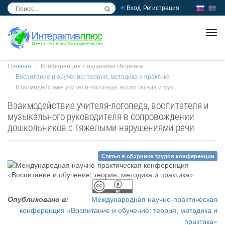
Вход
Регистрация
inc
ра
Главная
Конференция с изданием сборника
Воспитание и обучение: теория, методика и практика
Взаимодействие учителя-логопеда, воспитателя и муз...
Взаимодействие учителя-логопеда, воспитателя и
музыкального руководителя в сопровождении
дошкольников с тяжелыми нарушениями речи
Статья в сборнике трудов конференции
Опубликовано в:
Международная научно-практическая
конференция «Воспитание и обучение: теория, методика и
практика»