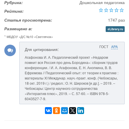
Рубрика:
Дошкольная педагогика
Рейтинг:
Статья просмотрена:
1747 раз
Размещено в:
eLibrary.ru
1
МБДОУ «Д/С №10 «Светлячок»
ГОСТ
APA
Для цитирования:
Агафонова И. А. Педагогический проект «Недаром
помнит вся Россия про день Бородина»: сборник трудов
конференции. / И. А. Агафонова, Е. Н. Анопкина, В. В.
Ефремова // Педагогический опыт: от теории к практике :
материалы XI Междунар. науч.-практ. конф. (Чебоксары,
18 окт. 2019 г.) / редкол.: О. Н. Широков [и др.]. – 2019. –
Чебоксары: Центр научного сотрудничества
«Интерактив плюс», 2019. – С. 57-60. – ISBN 978-5-
6043527-7-9.