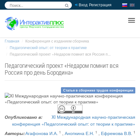
Вход
Регистрация
inc
ра
Главная
Конференция с изданием сборника
Педагогический опыт: от теории к практике
Педагогический проект «Недаром помнит вся Россия п...
Педагогический проект «Недаром помнит вся
Россия про день Бородина»
Статья в сборнике трудов конференции
Опубликовано в:
XI Международная научно-практическая
конференция «Педагогический опыт: от теории к практике»
1
1
1
Авторы:
Агафонова И.А.
,
Анопкина Е.Н.
,
Ефремова В.В.