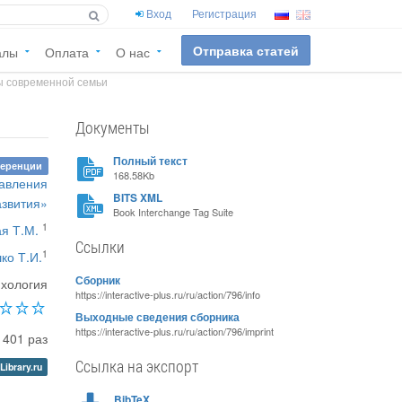
Вход
Регистрация
Отправка статей
алы
Оплата
О нас
ы современной семьи
Документы
Полный текст
ференции
168.58Kb
равления
BITS XML
азвития»
Book Interchange Tag Suite
1
я Т.М.
Ссылки
1
ко Т.И.
Сборник
хология
https://interactive-plus.ru/ru/action/796/info
Выходные сведения сборника
https://interactive-plus.ru/ru/action/796/imprint
1401 раз
Ссылка на экспорт
Library.ru
BibTeX