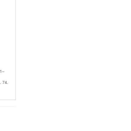
81–
. 74.