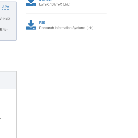
LaTeX / BibTeX (.bib)
APA
аучных
RIS
Research Information Systems (.ris)
7675-
.