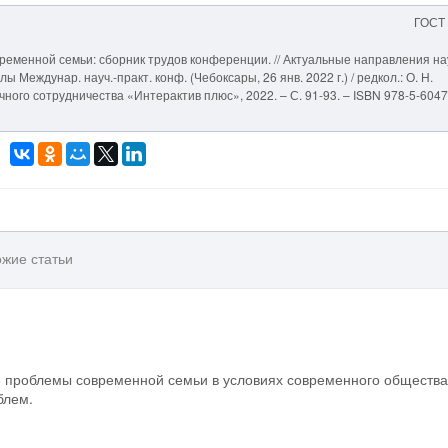
ГОСТ
ременной семьи: сборник трудов конференции. // Актуальные направления н
 Междунар. науч.-практ. конф. (Чебоксары, 26 янв. 2022 г.) / редкол.: О. Н.
учного сотрудничества «Интерактив плюс», 2022. – С. 91-93. – ISBN 978-5-604
жие статьи
е проблемы современной семьи в условиях современного общества
блем.