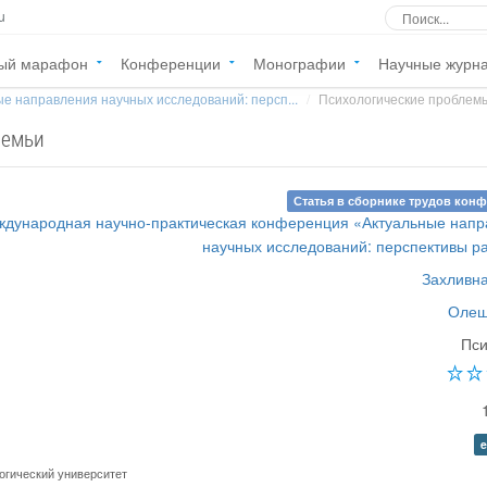
u
ый марафон
Конференции
Монографии
Научные журн
е направления научных исследований: персп...
Психологические проблем
семьи
Статья в сборнике трудов кон
дународная научно-практическая конференция «Актуальные нап
научных исследований: перспективы р
Захливна
Олеш
Пси
e
огический университет