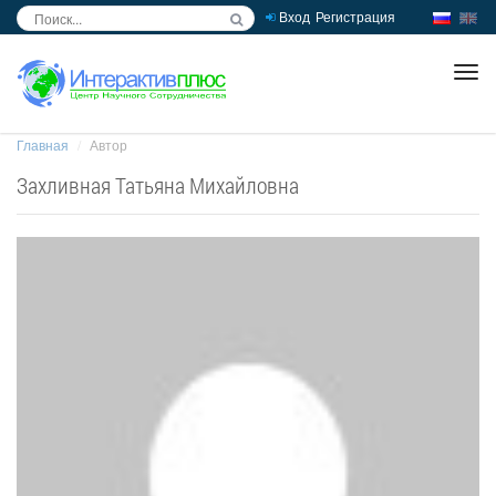
Вход
Регистрация
inc
ра
Главная
Автор
Захливная Татьяна Михайловна