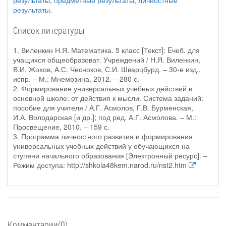
результаты
,
предметные результаты
,
личностные
результаты
.
Список литературы
1. Виленкин Н.Я. Математика. 5 класс [Текст]: Eчеб. для
учащихся общеобразоват. Учреждений / Н.Я. Виленкин,
В.И. Жохов, А.С. Чесноков, С.И. Шварцбурд. – 30-е изд.,
испр. – М.: Мнемозина, 2012. – 280 с.
2. Формирование универсальных учебных действий в
основной школе: от действия к мысли. Система заданий:
пособие для учителя / А.Г. Асмолов, Г.В. Бурменская,
И.А. Володарская [и др.]; под ред. А.Г. Асмолова. – М.:
Просвещение, 2010. – 159 с.
3. Программа личностного развития и формирования
универсальных учебных действий у обучающихся на
ступени начального образования [Электронный ресурс]. –
Режим доступа: http://shkola48kem.narod.ru/nst2.htm
Комментарии(0)