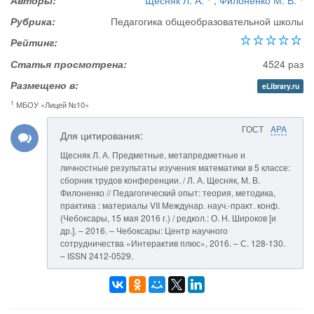
Авторы:
Щесняк Л. А.
,
Филоненко М. В.
Рубрика:
Педагогика общеобразовательной школы
Рейтинг:
Статья просмотрена:
4524 раз
Размещено в:
eLibrary.ru
1
МБОУ «Лицей №10»
ГОСТ
APA
Для цитирования:
Щесняк Л. А. Предметные, метапредметные и
личностные результаты изучения математики в 5 классе:
сборник трудов конференции. / Л. А. Щесняк, М. В.
Филоненко // Педагогический опыт: теория, методика,
практика : материалы VII Междунар. науч.-практ. конф.
(Чебоксары, 15 мая 2016 г.) / редкол.: О. Н. Широков [и
др.]. – 2016. – Чебоксары: Центр научного
сотрудничества «Интерактив плюс», 2016. – С. 128-130.
– ISSN 2412-0529.