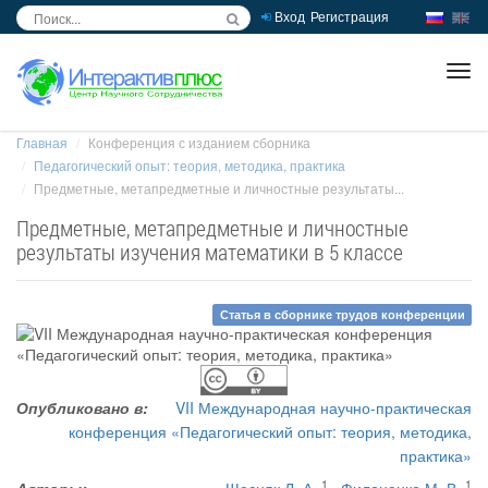
Вход
Регистрация
inc
ра
Главная
Конференция с изданием сборника
Педагогический опыт: теория, методика, практика
Предметные, метапредметные и личностные результаты...
Предметные, метапредметные и личностные
результаты изучения математики в 5 классе
Статья в сборнике трудов конференции
Опубликовано в:
VII Международная научно-практическая
конференция «Педагогический опыт: теория, методика,
практика»
1
1