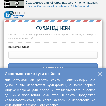
Содержимое данной страницы доступно по лицензии
Creative Commons «Attribution» 4.0 International
ФОРМА ПОДПИСКИ
Подпишитесь на нашу рассылку и станьте одним из первых, кто будет в
курсе всех новостей!
Ваш email адрес
Подписаться
Использование куки-файлов
Для оптимальной работы сайта и оптимизации его
дизайна мы используем куки-файлы, а также сервис
Яндекс.Метрика для сбора и статистического анализа
Copyright © 2013-2026 Центр научного сотрудничества «Интерактив
данных о посещении Вами страниц сайта. Продолжая
плюс»
использовать сайт, Вы соглашаетесь на использование
куки-файлов и указанного сервиса.