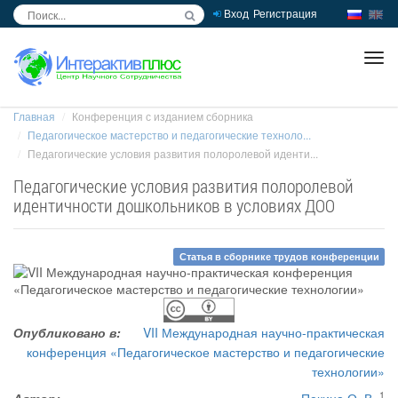
Вход
Регистрация
inc
ра
Главная
Конференция с изданием сборника
Педагогическое мастерство и педагогические техноло...
Педагогические условия развития полоролевой иденти...
Педагогические условия развития полоролевой
идентичности дошкольников в условиях ДОО
Статья в сборнике трудов конференции
Опубликовано в:
VII Международная научно-практическая
конференция «Педагогическое мастерство и педагогические
технологии»
1