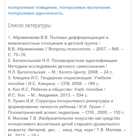
полоролевое поведение
,
полоролевое воспитание
,
полоролевая идентичность
.
Список литературы
1. Абраменкова В.В. Половая дифференциация и
межличностные отношения в детской группе /
В.В. Абраменкова // Вопросы психологии. – 2007. – №5. –
С. 70–76.
2. Белопольская Н.Л. Половозрастная идентификация.
Методика исследования детского самосознания /
Н.Л. Белопольская. – М.: Когито-Центр, 2008. – 24 с.
3. Клецина И.С. Гендерная социализация: Учебное
пособие / И.С. Клецина. – СПб, 2008. – 189 с.
4. Кон И.С. Ребенок и общество: Учеб. пособие /
И.С. Кон. – М.: Академия, 2013. – 334 с.
5. Лунин И.И. Структура полоролевого репертуара и
формирование личности ребенка / И.И. Лунин //
Психиатрический аспект педиатрии. – СПб., 2005. – 153 с.
6. Малова Т.В. Изобразительное искусство как средство
полоролевого воспитания детей старшего дошкольного
возраста: Автореф. дис. … канд. пед. наук / Т.В. Малова. –
М., 2012. – 19 с.