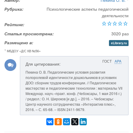
Автор:
Пекина О. В.
Рубрика:
Психологические аспекты педагогической
деятельности
Рейтинг:
Статья просмотрена:
3020 раз
Размещено в:
eLibrary.ru
1
МБДОУ «Д/С КВ №56»
ГОСТ
APA
Для цитирования:
Пекина О. В. Педагогические условия развития
полоролевой идентичности дошкольников в условиях
ДОО: сборник трудов конференции. // Педагогическое
мастерство и педагогические технологии : материалы VII
Междунар. науч.–практ. конф. (Чебоксары, 1 мая 2016 г.)
/ редкол.: О. Н. Широков [и др.]. – 2016. – Чебоксары:
Центр научного сотрудничества «Интерактив плюс»,
2016. – С. 65-68. – ISSN 2411-9679.