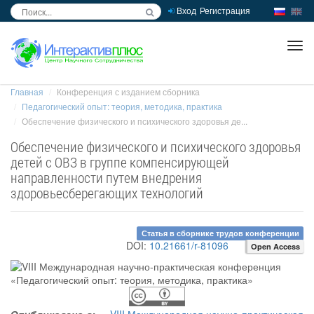
Вход
Регистрация
inc
ра
Главная
Конференция с изданием сборника
Педагогический опыт: теория, методика, практика
Обеспечение физического и психического здоровья де...
Обеспечение физического и психического здоровья
детей с ОВЗ в группе компенсирующей
направленности путем внедрения
здоровьесберегающих технологий
Статья в сборнике трудов конференции
DOI:
10.21661/r-81096
Open Access