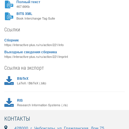
Полный текст
467.66Kb
BITS XML
Book Interchange Tag Suite
Ссылки
Сборник
https://interactive-plus.ru/ru/action/221/info
Выходные сведения сборника
https://interactive-plus.ru/ru/action/221/imprint
Ссылка на экспорт
BibTeX
LaTeX / BibTeX (.bib)
RIS
Research Information Systems (.ris)
КОНТАКТЫ
428000, г. Чебоксары, ул. Гражданская, Дом 75