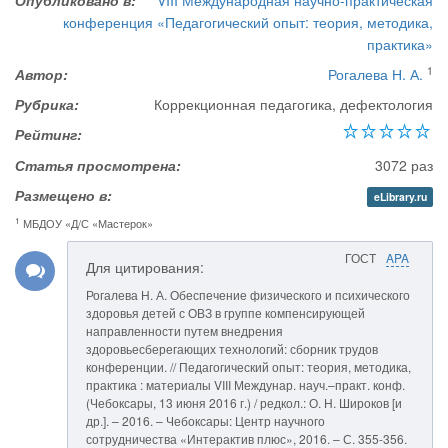
Опубликовано в:
VIII Международная научно-практическая
конференция «Педагогический опыт: теория, методика,
практика»
1
Автор:
Рогалева Н. А.
Рубрика:
Коррекционная педагогика, дефектология
Рейтинг:
Статья просмотрена:
3072 раз
Размещено в:
eLibrary.ru
1
МБДОУ «Д/С «Мастерок»
ГОСТ
APA
Для цитирования:
Рогалева Н. А. Обеспечение физического и психического
здоровья детей с ОВЗ в группе компенсирующей
направленности путем внедрения
здоровьесберегающих технологий: сборник трудов
конференции. // Педагогический опыт: теория, методика,
практика : материалы VIII Междунар. науч.–практ. конф.
(Чебоксары, 13 июня 2016 г.) / редкол.: О. Н. Широков [и
др.]. – 2016. – Чебоксары: Центр научного
сотрудничества «Интерактив плюс», 2016. – С. 355-356.