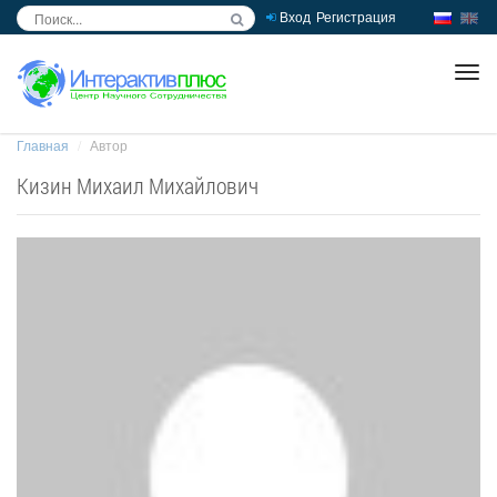
Вход
Регистрация
inc
ра
Главная
Автор
Кизин Михаил Михайлович