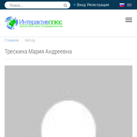
Вход
Регистрация
inc
ра
Главная
Автор
Трескина Мария Андреевна