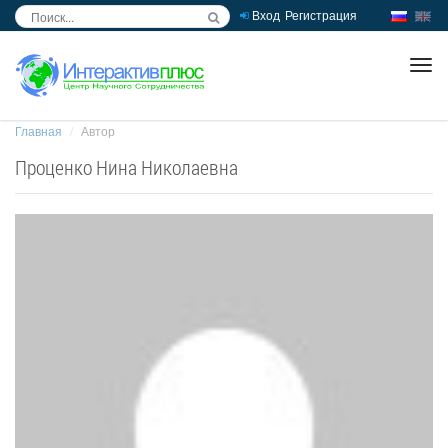
Вход
Регистрация
inc
ра
Главная
Автор
Проценко Нина Николаевна