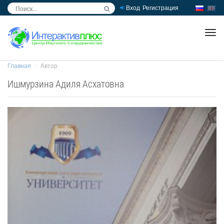
Вход
Регистрация
inc
ра
Главная
Автор
Ишмурзина Адиля Асхатовна