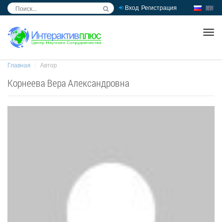
Вход
Регистрация
inc
ра
Главная
Автор
Корнеева Вера Александровна