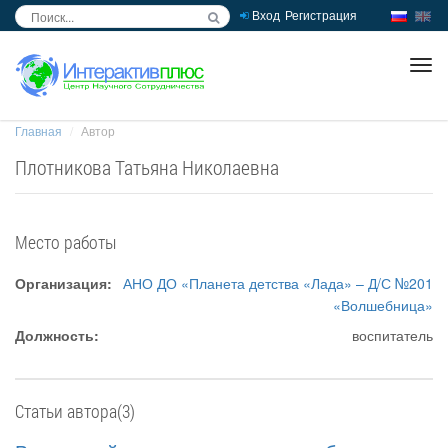
Вход
Регистрация
inc
ра
Главная
Автор
Плотникова Татьяна Николаевна
Место работы
Организация:
АНО ДО «Планета детства «Лада» – Д/С №201
«Волшебница»
Должность:
воспитатель
Статьи автора(3)