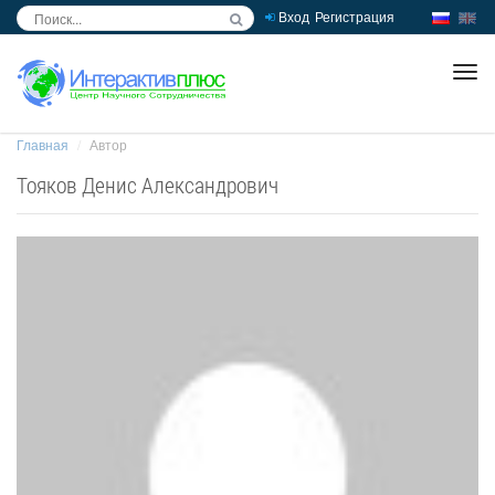
Вход
Регистрация
inc
ра
Главная
Автор
Тояков Денис Александрович