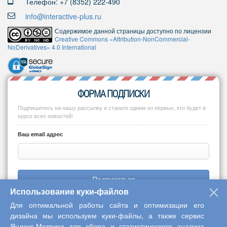
Телефон: +7 (8352) 222-490
info@interactive-plus.ru
Содержимое данной страницы доступно по лицензии
Creative Commons «Attribution-NonCommercial-
NoDerivatives» 4.0 International
ФОРМА ПОДПИСКИ
Подпишитесь на нашу рассылку и станьте одним из первых, кто будет в
курсе всех новостей!
Ваш email адрес
Подписаться
Использование куки-файлов
Для оптимальной работы сайта и оптимизации его
дизайна мы используем куки-файлы, а также сервис
Яндекс.Метрика для сбора и статистического анализа
Copyright © 2013-2026 Центр научного сотрудничества «Интерактив