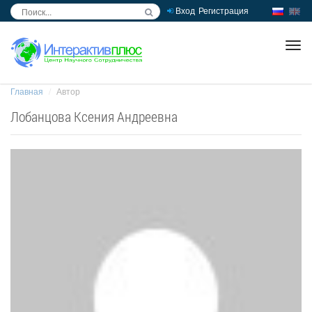
Вход
Регистрация
inc
ра
Главная
Автор
Лобанцова Ксения Андреевна