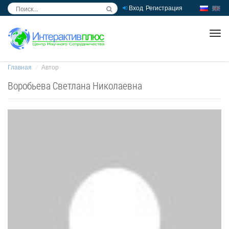
Вход
Регистрация
inc
ра
Главная
Автор
Воробьева Светлана Николаевна