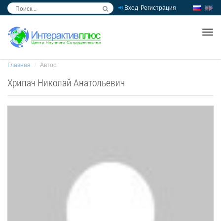
Вход
Регистрация
inc
ра
Главная
Автор
Хрипач Николай Анатольевич