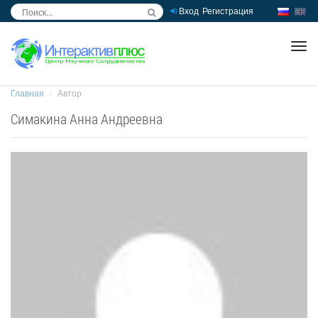
Вход
Регистрация
inc
ра
Главная
Автор
Симакина Анна Андреевна