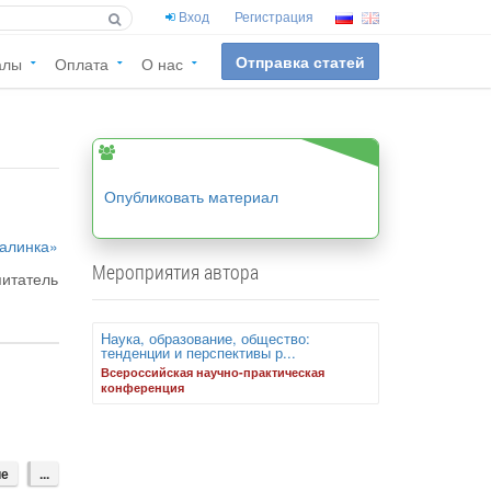
Вход
Регистрация
Отправка статей
алы
Оплата
О нас
Опубликовать материал
алинка»
Мероприятия автора
питатель
Наука, образование, общество:
тенденции и перспективы р...
Всероссийская научно-практическая
конференция
ие
...