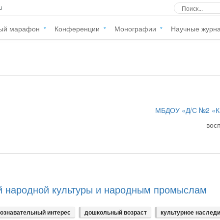
u
ый марафон
Конференции
Монографии
Научные журн
МБДОУ «Д/С №2 «К
вос
ой народной культуры и народным промыслам
ознавательный интерес
дошкольный возраст
культурное наслед