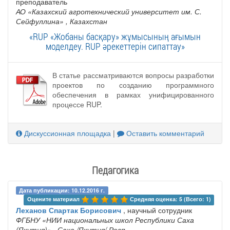
преподаватель
АО «Казахский агротехнический университет им. С.
Сейфуллина»
, Казахстан
«RUP «Жобаны басқару» жұмысының ағымын
моделдеу. RUP әрекеттерін сипаттау»
В статье рассматриваются вопросы разработки
проектов по созданию программного
обеспечения в рамках унифицированного
процессе RUP.
Дискуссионная площадка
|
Оставить комментарий
Педагогика
Дата публикации: 10.12.2016 г.
Оцените материал 
Средняя оценка: 5 (Всего: 1)
Леханов Спартак Борисович
, научный сотрудник
ФГБНУ «НИИ национальных школ Республики Саха
(Якутия)»
, Саха /Якутия/ Респ